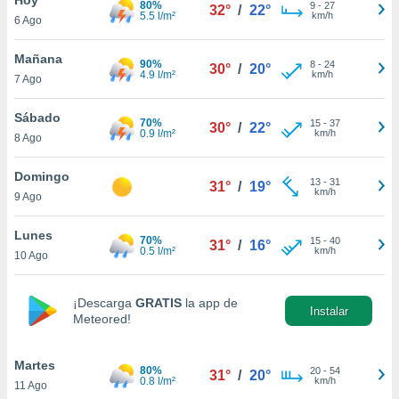
80%
9
-
27
32°
/
22°
5.5 l/m²
km/h
6 Ago
do en
 mismo.
sultar más
Mañana
90%
8
-
24
30°
/
20°
 en nuestra
4.9 l/m²
km/h
7 Ago
 Cookies
y
ualquier
Sábado
70%
15
-
37
30°
/
22°
0.9 l/m²
km/h
8 Ago
ento
 botón
ación de
Domingo
13
-
31
31°
/
19°
kies
km/h
9 Ago
 disponible
e nuestra
Lunes
70%
15
-
40
.
31°
/
16°
0.5 l/m²
km/h
10 Ago
IVAMENTE,
¡Descarga
GRATIS
la app de
Instalar
Meteored!
as
 a cookies
Martes
 no aceptar
80%
20
-
54
31°
/
20°
0.8 l/m²
km/h
11 Ago
ón de