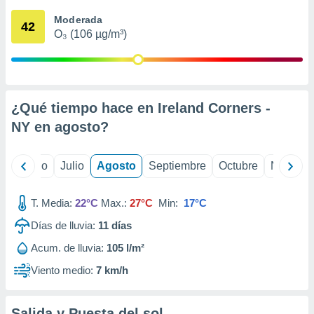
 seleccionar
o.
Moderada
42
O₃ (106 µg/m³)
calización
precisa e
ión mediante
, publicidad
¿Qué tiempo hace en Ireland Corners -
dos,
NY en
agosto
?
 publicidad
,
ón de
yo
Junio
Julio
Agosto
Septiembre
Octubre
Noviemb
 desarrollo
s.
T. Media:
22°C
Max.:
27°C
Min:
17°C
tros 1199
ios
Días de lluvia:
11
días
Acum. de lluvia:
105 l/m²
Viento medio:
7 km/h
Salida y Puesta del sol