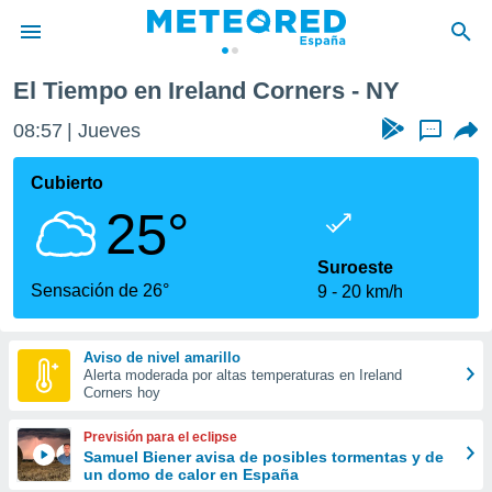
rs
El Tiempo en Ireland Corners - NY
privacidad
08:57
Jueves
...
o de
tiempo.com)
borado por
Cubierto
es para
25°
ue la
 que se
e calidad.
Suroeste
eder a este
Sensación de 26°
9
20 km/h
ediante las
opciones:
Aviso de nivel amarillo
ookies y
Alerta moderada por altas temperaturas en Ireland
e forma
Corners hoy
d digital
Previsión para el eclipse
ada, basada
Samuel Biener avisa de posibles tormentas y de
un domo de calor en España
mación