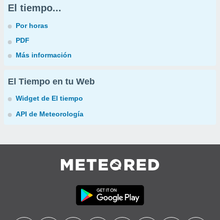
El tiempo...
Por horas
PDF
Más información
El Tiempo en tu Web
Widget de El tiempo
API de Meteorología