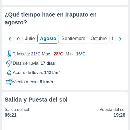
 seleccionar
o.
¿Qué tiempo hace en Irapuato en
calización
precisa e
agosto
?
ión mediante
, publicidad
yo
Junio
Julio
Agosto
Septiembre
Octubre
Noviemb
dos,
 publicidad
T. Media:
21°C
Max.:
28°C
Min:
16°C
,
Días de lluvia:
17
días
ón de
 desarrollo
Acum. de lluvia:
142 l/m²
s.
Viento medio:
8 km/h
tros 1199
ios
Salida y Puesta del sol
Salida del sol
Puesta del sol
06:21
19:20