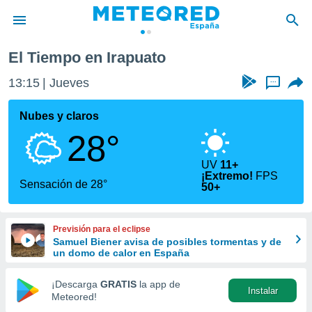
El Tiempo en Irapuato
privacidad
13:15
Jueves
...
o de
tiempo.com)
borado por
Nubes y claros
es para
28°
ue la
 que se
e calidad.
UV
11+
¡Extremo!
FPS
eder a este
Sensación de 28°
50+
ediante las
opciones:
Previsión para el eclipse
ookies y
Samuel Biener avisa de posibles tormentas y de
e forma
un domo de calor en España
d digital
¡Descarga
GRATIS
la app de
ada, basada
Instalar
Meteored!
mación