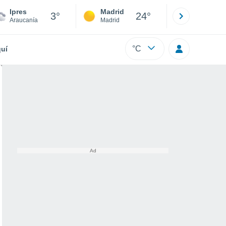
Ipres
Madrid
Barcelona
3°
24°
Araucanía
Madrid
Barcelona
°C
uí