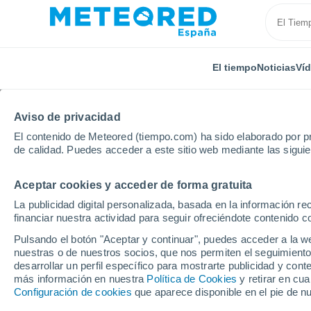
El tiempo
Noticias
Ví
Aviso de privacidad
El contenido de Meteored (tiempo.com) ha sido elaborado por pr
de calidad. Puedes acceder a este sitio web mediante las sigui
Aceptar cookies y acceder de forma gratuita
Inicio
Chile
Araucanía
Ipres
La publicidad digital personalizada, basada en la información r
financiar nuestra actividad para seguir ofreciéndote contenido c
El Tiempo en Ipres
Pulsando el botón "Aceptar y continuar", puedes acceder a la w
nuestras o de nuestros socios, que nos permiten el seguimiento
01:55
Jueves
desarrollar un perfil específico para mostrarte publicidad y co
más información en nuestra
Política de Cookies
y retirar en cu
Configuración de cookies
que aparece disponible en el pie de n
Cubierto