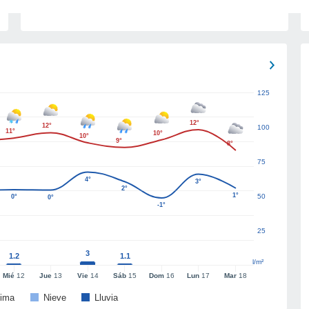
125
12°
12°
100
11°
10°
10°
9°
8°
75
4°
3°
2°
1°
50
0°
0°
-1°
25
3
1.2
1.1
l/m²
Mié
12
Jue
13
Vie
14
Sáb
15
Dom
16
Lun
17
Mar
18
ima
Nieve
Lluvia