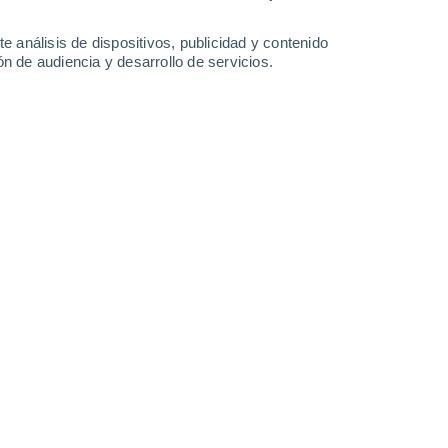
0.5 cm
1.1 l/m²
1.2 l/m²
7°
/
-5°
7°
/
3°
10°
/
0°
11°
/
0°
e análisis de dispositivos, publicidad y contenido
n de audiencia y desarrollo de servicios.
-
70
km/h
35
-
73
km/h
13
-
35
km/h
18
-
43
km/h
Suroeste
0 Bajo
10
-
22 km/h
FPS:
no
Suroeste
0 Bajo
6
-
21 km/h
FPS:
no
Oeste
0 Bajo
5
-
17 km/h
FPS:
no
uboso
Noreste
0 Bajo
6
-
10 km/h
FPS:
no