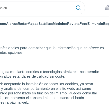
deos
Alertas
Radar
Mapas
Satélites
Modelos
Revista
Foro
El mundo
Esq
ofesionales para garantizar que la información que se ofrece es
entes opciones:
ecogida mediante cookies o tecnologías similares, nos permite
on altos estándares de calidad sin coste.
eb aceptando la instalación de todas las cookies, ya sean
 y análisis del comportamiento en el sitio web, así como
...
ntenido personalizado en función del mismo. Puedes consultar
alquier momento el consentimiento pulsando el botón
Por horas
uestra página web.
Cielos cubiertos en las próximas
horas