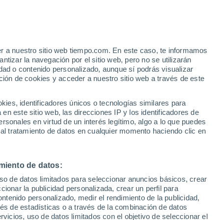
e
er a nuestro sitio web tiempo.com. En este caso, te informamos
:
44%
tizar la navegación por el sitio web, pero no se utilizarán
dad o contenido personalizado, aunque sí podrás visualizar
ción de cookies y acceder a nuestro sitio web a través de este
ue
es, identificadores únicos o tecnologías similares para
ones
n este sitio web, las direcciones IP y los identificadores de
rsonales en virtud de un interés legítimo, algo a lo que puedes
 lluvia
Radar de lluvia
Satélites
Modelos
 al tratamiento de datos en cualquier momento haciendo clic en
miento de datos:
omingo
Lunes
Martes
Miércoles
uso de datos limitados para seleccionar anuncios básicos, crear
9 Ago
10 Ago
11 Ago
12 Ago
ccionar la publicidad personalizada, crear un perfil para
ontenido personalizado, medir el rendimiento de la publicidad,
vés de estadísticas o a través de la combinación de datos
rvicios, uso de datos limitados con el objetivo de seleccionar el
70%
30%
40%