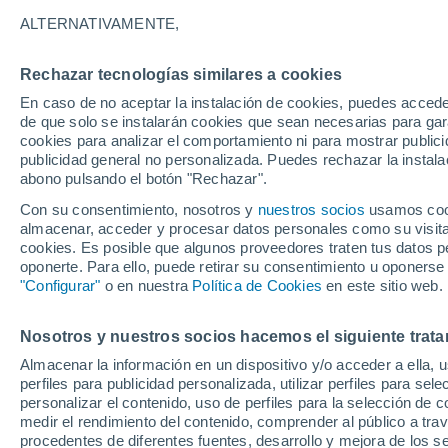
3°
ALTERNATIVAMENTE,
Rechazar tecnologías similares a cookies
Menguant
En caso de no aceptar la instalación de cookies, puedes acced
Iluminada
Sensación de 0°
de que solo se instalarán cookies que sean necesarias para garan
cookies para analizar el comportamiento ni para mostrar publici
publicidad general no personalizada. Puedes rechazar la instala
abono pulsando el botón "Rechazar".
Predicción
A partir de las 15 horas crecerán tormentas q
Con su consentimiento, nosotros y
nuestros socios
usamos cooki
dejarán lluvias muy fuertes, granizo y revent
almacenar, acceder y procesar datos personales como su visita e
en el este peninsular
cookies. Es posible que algunos proveedores traten tus datos pe
El Tiempo 1 - 7 días
Por horas
Actualidad
Mapa de
oponerte. Para ello, puede retirar su consentimiento u oponerse
"Configurar"
o en nuestra
Política de Cookies
en este sitio web.
Nosotros y nuestros socios hacemos el siguiente trata
Mañana
Sábado
D
Hoy
Almacenar la información en un dispositivo y/o acceder a ella, 
7 Ago
8 Ago
6 Ago
perfiles para publicidad personalizada, utilizar perfiles para sele
personalizar el contenido, uso de perfiles para la selección de c
medir el rendimiento del contenido, comprender al público a tra
procedentes de diferentes fuentes, desarrollo y mejora de los se
90%
90%
30%