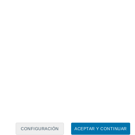
Calendario lunar
Lun
Mar
Mié
Jue
Vie
Sáb
Dom
6
7
8
9
10
11
12
13
14
15
16
17
18
19
CONFIGURACIÓN
ACEPTAR Y CONTINUAR