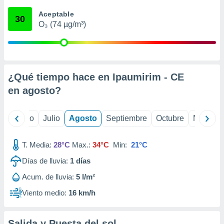
 seleccionar
o.
Aceptable
30
O₃ (74 µg/m³)
calización
precisa e
ión mediante
, publicidad
¿Qué tiempo hace en Ipaumirim - CE
dos,
en
agosto
?
 publicidad
,
ón de
yo
Junio
Julio
Agosto
Septiembre
Octubre
Noviemb
 desarrollo
s.
T. Media:
28°C
Max.:
34°C
Min:
21°C
tros 1199
ios
Días de lluvia:
1
días
Acum. de lluvia:
5 l/m²
Viento medio:
16 km/h
Salida y Puesta del sol