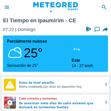
El Tiempo en Ipaumirim - CE
privacidad
07:22
Domingo
...
o de
tiempo.com)
borado por
Parcialmente nuboso
es para
25°
ue la
 que se
e calidad.
Este
eder a este
Sensación de 25°
14
27 km/h
ediante las
opciones:
ookies y
Aviso de nivel amarillo
Alerta moderada por otros en Ipaumirim hoy
e forma
d digital
Calor extremo y tormentas
ada, basada
Se avecinan siete días de calor extremo que
derivará en tormentas fuertes
mación