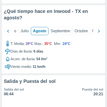
 seleccionar
o.
¿Qué tiempo hace en Inwood - TX en
calización
precisa e
agosto
?
ión mediante
, publicidad
yo
Junio
Julio
Agosto
Septiembre
Octubre
Noviemb
dos,
T. Media:
29°C
Max.:
35°C
Min:
24°C
 publicidad
,
Días de lluvia:
6
días
ón de
 desarrollo
Acum. de lluvia:
54 l/m²
s.
Viento medio:
11 km/h
tros 1199
ios
Salida y Puesta del sol
Salida del sol
Puesta del sol
06:44
20:21