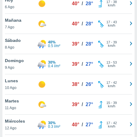
17
-
38
40°
/
28°
km/h
6 Ago
do en
 mismo.
sultar más
Mañana
17
-
43
40°
/
28°
 en nuestra
km/h
7 Ago
 Cookies
y
ualquier
Sábado
40%
17
-
39
39°
/
28°
0.5 l/m²
km/h
8 Ago
ento
 botón
ación de
Domingo
30%
13
-
53
39°
/
27°
kies
0.4 l/m²
km/h
9 Ago
 disponible
e nuestra
Lunes
17
-
42
.
38°
/
26°
km/h
10 Ago
IVAMENTE,
Martes
15
-
39
39°
/
27°
km/h
11 Ago
as
 a cookies
Miércoles
30%
17
-
42
40°
/
27°
0.3 l/m²
km/h
 no aceptar
12 Ago
ón de