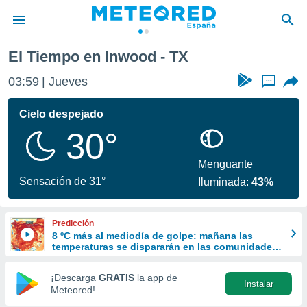
El Tiempo en Inwood - TX
privacidad
03:59
Jueves
...
o de
tiempo.com)
borado por
Cielo despejado
es para
30°
ue la
 que se
e calidad.
Menguante
eder a este
Sensación de 31°
Iluminada:
43%
ediante las
opciones:
Predicción
ookies y
8 ºC más al mediodía de golpe: mañana las
e forma
temperaturas se dispararán en las comunidades
del norte
d digital
¡Descarga
GRATIS
la app de
Instalar
ada, basada
Meteored!
mación