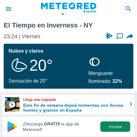
El Tiempo en Inverness - NY
privacidad
23:24
Viernes
...
o de
tiempo.com)
borado por
Nubes y claros
es para
20°
ue la
 que se
e calidad.
Menguante
eder a este
Sensación de 20°
Iluminada:
32%
ediante las
opciones:
Llega una vaguada
ookies y
Este fin de semana dejará tormentas con lluvias
e forma
fuertes y granizo en España
d digital
¡Descarga
GRATIS
la app de
Instalar
ada, basada
Meteored!
mación