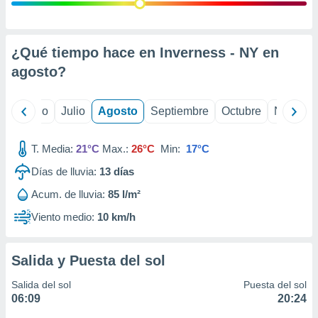
 seleccionar
o.
calización
precisa e
¿Qué tiempo hace en Inverness - NY en
ión mediante
agosto
?
, publicidad
yo
Junio
Julio
Agosto
Septiembre
Octubre
Noviemb
dos,
 publicidad
,
T. Media:
21°C
Max.:
26°C
Min:
17°C
ón de
Días de lluvia:
13
días
 desarrollo
s.
Acum. de lluvia:
85 l/m²
tros 1199
Viento medio:
10 km/h
ios
Salida y Puesta del sol
Salida del sol
Puesta del sol
06:09
20:24