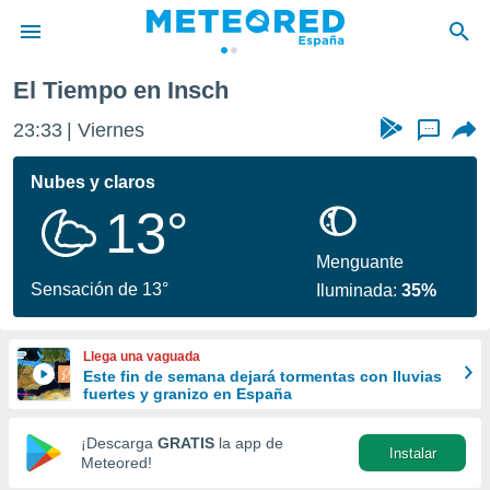
El Tiempo en Insch
privacidad
23:33
Viernes
...
o de
tiempo.com)
borado por
Nubes y claros
es para
13°
ue la
 que se
e calidad.
Menguante
eder a este
Sensación de 13°
Iluminada:
35%
ediante las
opciones:
Llega una vaguada
ookies y
Este fin de semana dejará tormentas con lluvias
e forma
fuertes y granizo en España
d digital
¡Descarga
GRATIS
la app de
Instalar
ada, basada
Meteored!
mación