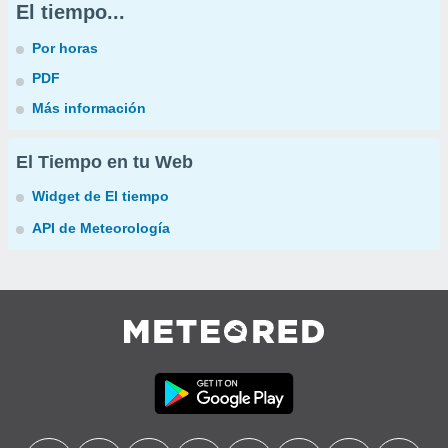
El tiempo...
Por horas
PDF
Más información
El Tiempo en tu Web
Widget de El tiempo
API de Meteorología