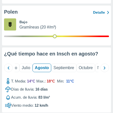
 seleccionar
o.
Polen
Detalle
calización
precisa e
Bajo
ión mediante
Gramíneas (20 #/m³)
, publicidad
dos,
 publicidad
,
¿Qué tiempo hace en Insch en
agosto
?
ón de
 desarrollo
s.
yo
Junio
Julio
Agosto
Septiembre
Octubre
Noviemb
tros 1199
ios
T. Media:
14°C
Max.:
18°C
Min:
11°C
Días de lluvia:
16
días
Acum. de lluvia:
83 l/m²
Viento medio:
12 km/h