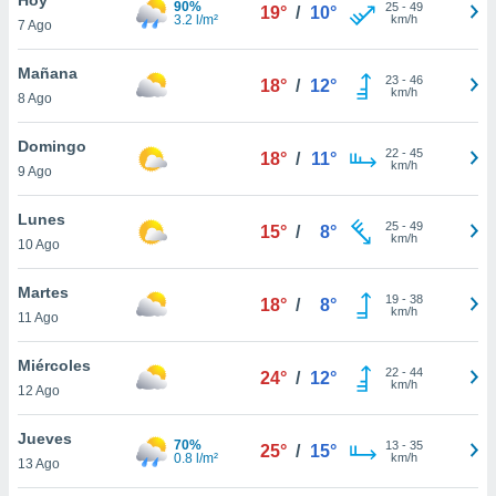
90%
25
-
49
19°
/
10°
3.2 l/m²
km/h
7 Ago
do en
 mismo.
sultar más
Mañana
23
-
46
18°
/
12°
 en nuestra
km/h
8 Ago
 Cookies
y
ualquier
Domingo
22
-
45
18°
/
11°
km/h
9 Ago
ento
 botón
ación de
Lunes
25
-
49
15°
/
8°
kies
km/h
10 Ago
 disponible
e nuestra
Martes
19
-
38
.
18°
/
8°
km/h
11 Ago
IVAMENTE,
Miércoles
22
-
44
24°
/
12°
km/h
12 Ago
as
 a cookies
Jueves
70%
13
-
35
25°
/
15°
0.8 l/m²
km/h
 no aceptar
13 Ago
ón de