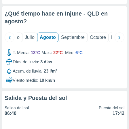
 seleccionar
o.
¿Qué tiempo hace en Injune - QLD en
calización
precisa e
agosto
?
ión mediante
, publicidad
yo
Junio
Julio
Agosto
Septiembre
Octubre
Noviemb
dos,
T. Media:
13°C
Max.:
22°C
Min:
6°C
 publicidad
,
Días de lluvia:
3
días
ón de
 desarrollo
Acum. de lluvia:
23 l/m²
s.
Viento medio:
10 km/h
tros 1199
ios
Salida y Puesta del sol
Salida del sol
Puesta del sol
06:40
17:42