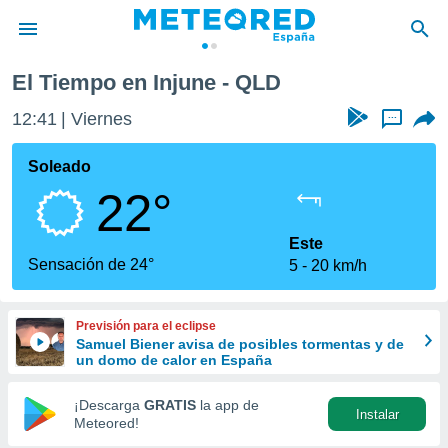
El Tiempo en Injune - QLD
privacidad
12:41
Viernes
...
o de
tiempo.com)
borado por
Soleado
es para
22°
ue la
 que se
e calidad.
Este
eder a este
Sensación de 24°
5
20 km/h
ediante las
opciones:
Previsión para el eclipse
ookies y
Samuel Biener avisa de posibles tormentas y de
e forma
un domo de calor en España
d digital
¡Descarga
GRATIS
la app de
Instalar
ada, basada
Meteored!
mación