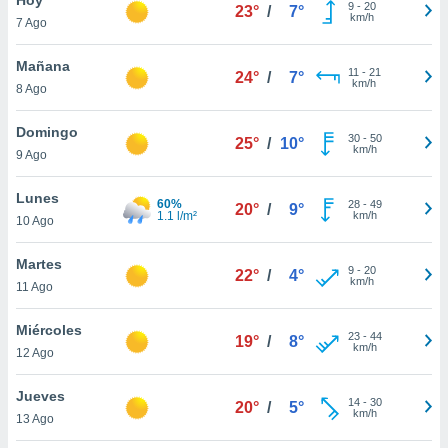
9
-
20
23°
/
7°
km/h
7 Ago
do en
 mismo.
sultar más
Mañana
11
-
21
24°
/
7°
 en nuestra
km/h
8 Ago
 Cookies
y
ualquier
Domingo
30
-
50
25°
/
10°
km/h
9 Ago
ento
 botón
ación de
Lunes
60%
28
-
49
20°
/
9°
kies
1.1 l/m²
km/h
10 Ago
 disponible
e nuestra
Martes
9
-
20
.
22°
/
4°
km/h
11 Ago
IVAMENTE,
Miércoles
23
-
44
19°
/
8°
km/h
12 Ago
as
 a cookies
Jueves
14
-
30
20°
/
5°
km/h
 no aceptar
13 Ago
ón de