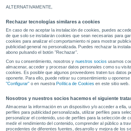
29°
ALTERNATIVAMENTE,
Rechazar tecnologías similares a cookies
Norte
En caso de no aceptar la instalación de cookies, puedes acced
Sensación de 28°
20
-
44 km
de que solo se instalarán cookies que sean necesarias para garan
cookies para analizar el comportamiento ni para mostrar publici
publicidad general no personalizada. Puedes rechazar la instala
abono pulsando el botón "Rechazar".
Llega una vaguada
Este fin de semana dejará tormentas con lluv
Con su consentimiento, nosotros y
nuestros socios
usamos cooki
fuertes y granizo en España
almacenar, acceder y procesar datos personales como su visita e
cookies. Es posible que algunos proveedores traten tus datos pe
El Tiempo 1 - 7 días
Por horas
Actualidad
Mapa de
oponerte. Para ello, puede retirar su consentimiento u oponerse
"Configurar"
o en nuestra
Política de Cookies
en este sitio web.
Nosotros y nuestros socios hacemos el siguiente trata
Mañana
Lunes
Hoy
Almacenar la información en un dispositivo y/o acceder a ella, 
9 Ago
10 Ago
8 Ago
perfiles para publicidad personalizada, utilizar perfiles para sele
personalizar el contenido, uso de perfiles para la selección de c
medir el rendimiento del contenido, comprender al público a tra
procedentes de diferentes fuentes, desarrollo y mejora de los se