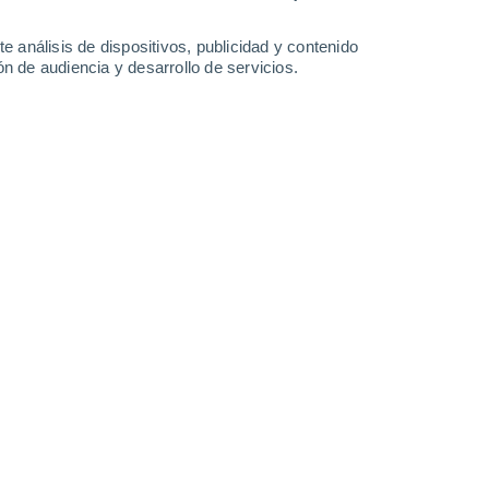
28°
/
20°
29°
/
20°
31°
/
22°
32°
/
25°
e análisis de dispositivos, publicidad y contenido
n de audiencia y desarrollo de servicios.
-
49
km/h
21
-
50
km/h
23
-
52
km/h
21
-
51
km/h
o
Norte
1 Bajo
20
-
44 km/h
FPS:
no
Norte
2 Bajo
20
-
46 km/h
FPS:
no
Norte
4 Medio
20
-
48 km/h
FPS:
6-10
Norte
7 Alto
22
-
52 km/h
FPS:
15-25