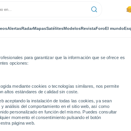
deos
Alertas
Radar
Mapas
Satélites
Modelos
Revista
Foro
El mundo
Esq
ofesionales para garantizar que la información que se ofrece es
entes opciones:
o
ecogida mediante cookies o tecnologías similares, nos permite
on altos estándares de calidad sin coste.
eb aceptando la instalación de todas las cookies, ya sean
 y análisis del comportamiento en el sitio web, así como
...
ntenido personalizado en función del mismo. Puedes consultar
alquier momento el consentimiento pulsando el botón
Por horas
uestra página web.
Se espera calima en las
próximas horas