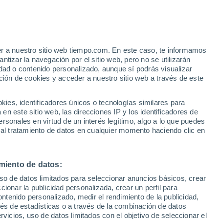
Aviso de nivel amarillo
Alerta moderada por altas
temperaturas en Ingenio hoy
er a nuestro sitio web tiempo.com. En este caso, te informamos
/h
tizar la navegación por el sitio web, pero no se utilizarán
dad o contenido personalizado, aunque sí podrás visualizar
ción de cookies y acceder a nuestro sitio web a través de este
ias
es, identificadores únicos o tecnologías similares para
n este sitio web, las direcciones IP y los identificadores de
rsonales en virtud de un interés legítimo, algo a lo que puedes
 viento
Radar de lluvia
Satélites
Modelos
 al tratamiento de datos en cualquier momento haciendo clic en
miento de datos:
Martes
Miércoles
Jueves
Viernes
uso de datos limitados para seleccionar anuncios básicos, crear
11 Ago
12 Ago
13 Ago
14 Ago
ccionar la publicidad personalizada, crear un perfil para
ontenido personalizado, medir el rendimiento de la publicidad,
vés de estadísticas o a través de la combinación de datos
rvicios, uso de datos limitados con el objetivo de seleccionar el