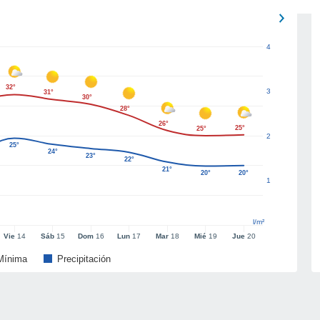
4
32°
3
31°
30°
28°
26°
25°
25°
2
25°
24°
23°
22°
21°
20°
20°
1
l/m²
Vie
14
Sáb
15
Dom
16
Lun
17
Mar
18
Mié
19
Jue
20
Mínima
Precipitación