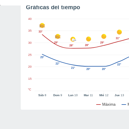
Gráficas del tiempo
40
35
33°
31°
30
29°
29°
28°
28°
25
25°
22°
22°
20
21°
20°
20°
15
°C
Sáb
8
Dom
9
Lun
10
Mar
11
Mié
12
Jue
13
Máxima