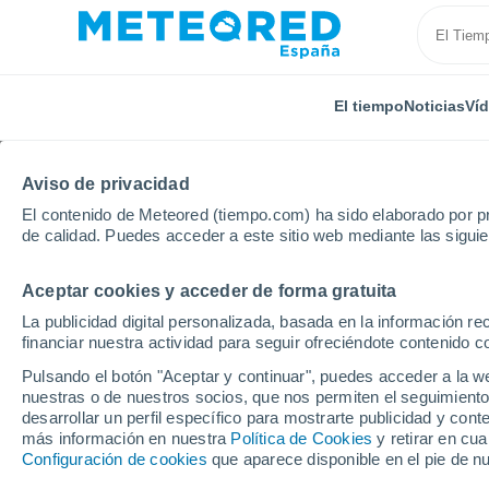
El tiempo
Noticias
Ví
Aviso de privacidad
El contenido de Meteored (tiempo.com) ha sido elaborado por pr
de calidad. Puedes acceder a este sitio web mediante las sigui
Aceptar cookies y acceder de forma gratuita
Inicio
Canarias
Provincia de Las Palmas
Ingeni
La publicidad digital personalizada, basada en la información r
financiar nuestra actividad para seguir ofreciéndote contenido c
El Tiempo en Ingenio
Pulsando el botón "Aceptar y continuar", puedes acceder a la w
nuestras o de nuestros socios, que nos permiten el seguimiento
09:24
Sábado
desarrollar un perfil específico para mostrarte publicidad y co
más información en nuestra
Política de Cookies
y retirar en cu
Configuración de cookies
que aparece disponible en el pie de n
Soleado