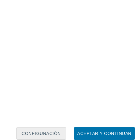
Calendario lunar
Lun
Mar
Mié
Jue
Vie
Sáb
Dom
8
9
10
11
12
13
14
15
16
17
18
19
20
21
CONFIGURACIÓN
ACEPTAR Y CONTINUAR