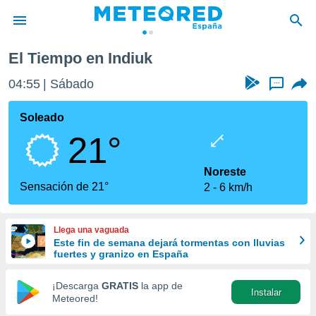
El Tiempo en Indiuk
privacidad
04:55
Sábado
...
o de
tiempo.com)
borado por
Soleado
es para
21°
ue la
 que se
e calidad.
Noreste
eder a este
Sensación de 21°
2
6 km/h
ediante las
opciones:
Llega una vaguada
ookies y
Este fin de semana dejará tormentas con lluvias
e forma
fuertes y granizo en España
d digital
¡Descarga
GRATIS
la app de
Instalar
ada, basada
Meteored!
mación