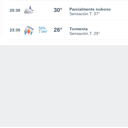
30°
Parcialmente nuboso
20:30
Sensación T.
37°
50%
26°
Tormenta
23:30
7 l/m²
Sensación T.
29°