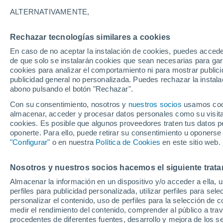
Gráfica del tiempo por horas en D
ALTERNATIVAMENTE,
SÍMBOLO
TEMPERATURA
Rechazar tecnologías similares a cookies
En caso de no aceptar la instalación de cookies, puedes acced
00
03
06
09
12
15
18
21
00
03
06
09
de que solo se instalarán cookies que sean necesarias para garan
cookies para analizar el comportamiento ni para mostrar publici
publicidad general no personalizada. Puedes rechazar la instala
abono pulsando el botón "Rechazar".
Con su consentimiento, nosotros y
nuestros socios
usamos cooki
almacenar, acceder y procesar datos personales como su visita e
cookies. Es posible que algunos proveedores traten tus datos pe
33°
32°
oponerte. Para ello, puede retirar su consentimiento u oponerse
"Configurar"
o en nuestra
Política de Cookies
en este sitio web.
3
29°
29°
28°
Nosotros y nuestros socios hacemos el siguiente trata
27°
26°
26°
26°
26°
26°
Almacenar la información en un dispositivo y/o acceder a ella, 
perfiles para publicidad personalizada, utilizar perfiles para sele
7.3
personalizar el contenido, uso de perfiles para la selección de c
medir el rendimiento del contenido, comprender al público a tra
1.1
1
1
0.5
procedentes de diferentes fuentes, desarrollo y mejora de los se
0.3
0.1