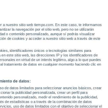
ujar
VIENTO
PRECIPITACIÓN
er a nuestro sitio web tiempo.com. En este caso, te informamos
12
15
18
21
00
03
06
09
12
15
18
21
00
tizar la navegación por el sitio web, pero no se utilizarán
dad o contenido personalizado, aunque sí podrás visualizar
ción de cookies y acceder a nuestro sitio web a través de este
es, identificadores únicos o tecnologías similares para
n este sitio web, las direcciones IP y los identificadores de
33°
33°
rsonales en virtud de un interés legítimo, algo a lo que puedes
32°
32°
 al tratamiento de datos en cualquier momento haciendo clic en
31°
31°
0°
30°
30°
29°
28°
27°
miento de datos:
26°
uso de datos limitados para seleccionar anuncios básicos, crear
ccionar la publicidad personalizada, crear un perfil para
7
ontenido personalizado, medir el rendimiento de la publicidad,
vés de estadísticas o a través de la combinación de datos
2.3
rvicios, uso de datos limitados con el objetivo de seleccionar el
0.2
0.3