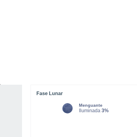
MARTES, 11 DE AGOSTO
Chubascos tormentosos con
cielo parcialmente nuboso
Salida del sol a las
06:00
Puesta del sol a las
19:14
Primera luz a las
05:36
Última luz a las
19:38
Fase Lunar
Menguante
Iluminada
3%