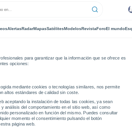
deos
Alertas
Radar
Mapas
Satélites
Modelos
Revista
Foro
El mundo
Esq
ofesionales para garantizar que la información que se ofrece es
entes opciones:
ecogida mediante cookies o tecnologías similares, nos permite
on altos estándares de calidad sin coste.
 horas
eb aceptando la instalación de todas las cookies, ya sean
 y análisis del comportamiento en el sitio web, así como
ntenido personalizado en función del mismo. Puedes consultar
alquier momento el consentimiento pulsando el botón
uestra página web.