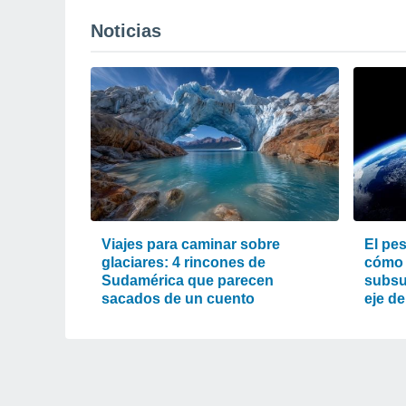
Noticias
Viajes para caminar sobre
El pes
glaciares: 4 rincones de
cómo 
Sudamérica que parecen
subsu
sacados de un cuento
eje de