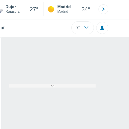
Dujar
Madrid
Barcelona
27°
34°
Rajasthan
Madrid
Barcelona
°C
uí