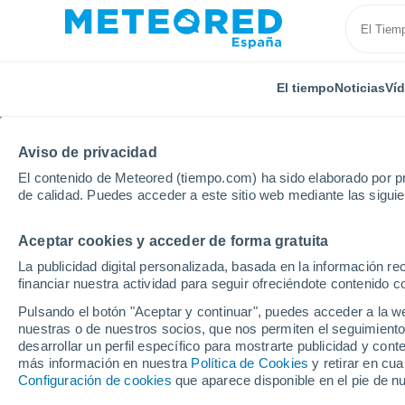
El tiempo
Noticias
Ví
Aviso de privacidad
El contenido de Meteored (tiempo.com) ha sido elaborado por pr
de calidad. Puedes acceder a este sitio web mediante las sigui
Aceptar cookies y acceder de forma gratuita
Inicio
India
Rajasthan
Dujar
Por horas
La publicidad digital personalizada, basada en la información r
financiar nuestra actividad para seguir ofreciéndote contenido c
El tiempo en Dujar por
Pulsando el botón "Aceptar y continuar", puedes acceder a la w
nuestras o de nuestros socios, que nos permiten el seguimiento
desarrollar un perfil específico para mostrarte publicidad y co
El Tiempo 1 - 7 días
Por horas
más información en nuestra
Política de Cookies
y retirar en cu
Configuración de cookies
que aparece disponible en el pie de n