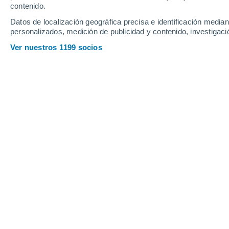
Domingo
9
Lunes
10
contenido.
Datos de localización geográfica precisa e identificación mediant
personalizados, medición de publicidad y contenido, investigació
Ver nuestros 1199 socios
La previsión del tiempo por horas e
DOMINGO, 09 DE AGOSTO
Por la mañana
Chubascos tormentosos con
cielo parcialmente nuboso
Salida del sol a las
05:59
Puesta del sol a las
19:15
Primera luz a las
05:34
Última luz a las
19:40
Fase Lunar