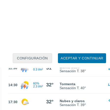
28°
Nubes y claros
02:30
Sensación T.
33°
27°
Nubes y claros
05:30
Sensación T.
31°
29°
Parcialmente nuboso
08:30
Sensación T.
35°
CONFIGURACIÓN
ACEPTAR Y CONTINUAR
60%
31°
Lluvia débil
11:30
0.3 l/m²
Sensación T.
38°
60%
32°
Tormenta
14:30
2.3 l/m²
Sensación T.
40°
32°
Nubes y claros
17:30
Sensación T.
39°