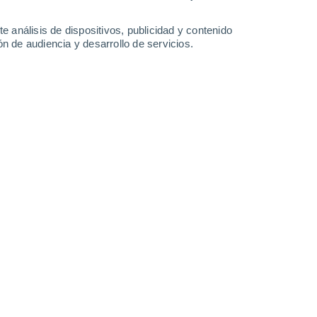
Martes
11
e análisis de dispositivos, publicidad y contenido
n de audiencia y desarrollo de servicios.
n Dujar
26°
Nubes y claros
01:30
Sensación T.
29°
26°
Parcialmente nuboso
04:30
Sensación T.
29°
50%
26°
Tormenta
07:30
1 l/m²
Sensación T.
27°
40%
29°
Lluvia débil
10:30
1 l/m²
Sensación T.
33°
50%