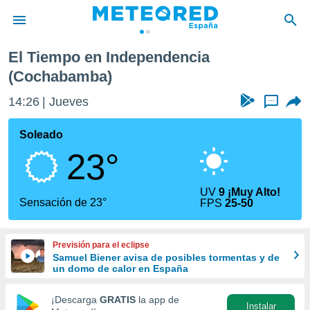
a
El Tiempo en Independencia
privacidad
(Cochabamba)
o de
tiempo.com)
14:26
Jueves
...
borado por
es para
Soleado
ue la
 que se
23°
e calidad.
eder a este
ediante las
UV
9 ¡Muy Alto!
Sensación de 23°
opciones:
FPS
25-50
ookies y
e forma
Previsión para el eclipse
Samuel Biener avisa de posibles tormentas y de
un domo de calor en España
d digital
ada, basada
¡Descarga
GRATIS
la app de
mación
Instalar