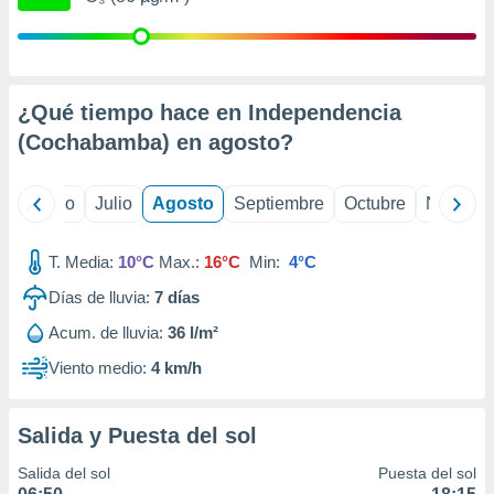
 seleccionar
o.
calización
precisa e
ión mediante
¿Qué tiempo hace en Independencia
(Cochabamba) en
agosto
?
, publicidad
dos,
yo
Junio
Julio
Agosto
Septiembre
Octubre
Noviemb
 publicidad
,
ón de
T. Media:
10°C
Max.:
16°C
Min:
4°C
 desarrollo
s.
Días de lluvia:
7
días
tros 1199
Acum. de lluvia:
36 l/m²
ios
Viento medio:
4 km/h
Salida y Puesta del sol
Salida del sol
Puesta del sol