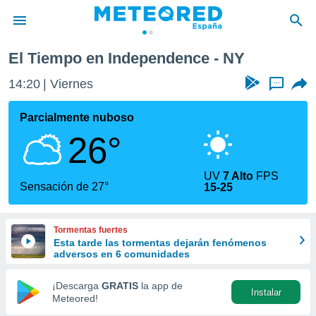
e
El Tiempo en Independence - NY
privacidad
14:21
Viernes
...
o de
tiempo.com)
borado por
Parcialmente nuboso
es para
26°
ue la
 que se
e calidad.
UV
7 Alto
FPS
eder a este
Sensación de 27°
15-25
ediante las
opciones:
Tormentas fuertes
ookies y
Esta tarde las tormentas dejarán fenómenos
e forma
adversos en 6 comunidades
d digital
¡Descarga
GRATIS
la app de
Instalar
ada, basada
Meteored!
mación