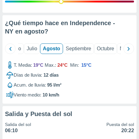
 seleccionar
o.
calización
precisa e
¿Qué tiempo hace en Independence -
ión mediante
NY en
agosto
?
, publicidad
yo
Junio
Julio
Agosto
Septiembre
Octubre
Noviemb
dos,
 publicidad
,
T. Media:
19°C
Max.:
24°C
Min:
15°C
ón de
Días de lluvia:
12
días
 desarrollo
s.
Acum. de lluvia:
95 l/m²
tros 1199
Viento medio:
10 km/h
ios
Salida y Puesta del sol
Salida del sol
Puesta del sol
06:10
20:22