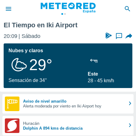
El Tiempo en Iki Airport
privacidad
20:09
Sábado
...
o de
tiempo.com)
borado por
Nubes y claros
es para
29°
ue la
 que se
e calidad.
Este
eder a este
Sensación de 34°
28
45 km/h
ediante las
opciones:
ookies y
Aviso de nivel amarillo
Alerta moderada por viento en Iki Airport hoy
e forma
d digital
Huracán
ada, basada
Dolphin A 894 kms de distancia
mación