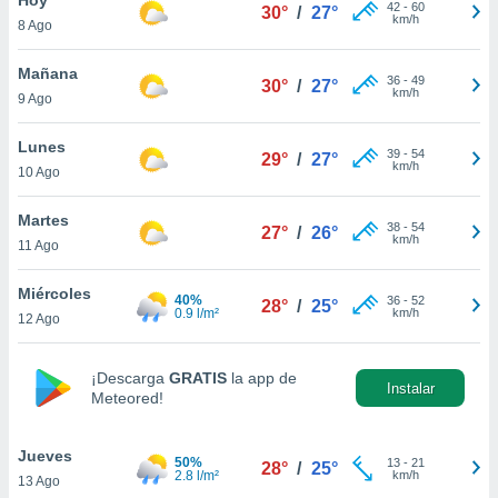
42
-
60
30°
/
27°
km/h
8 Ago
do en
 mismo.
sultar más
Mañana
36
-
49
30°
/
27°
 en nuestra
km/h
9 Ago
 Cookies
y
ualquier
Lunes
39
-
54
29°
/
27°
km/h
10 Ago
ento
 botón
ación de
Martes
38
-
54
27°
/
26°
kies
km/h
11 Ago
 disponible
e nuestra
Miércoles
40%
36
-
52
.
28°
/
25°
0.9 l/m²
km/h
12 Ago
IVAMENTE,
¡Descarga
GRATIS
la app de
Instalar
Meteored!
as
 a cookies
Jueves
 no aceptar
50%
13
-
21
28°
/
25°
2.8 l/m²
km/h
13 Ago
ón de