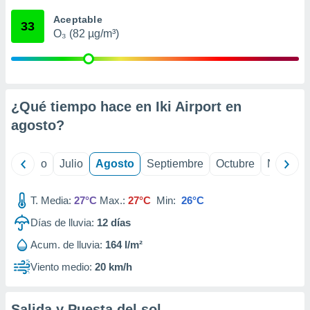
 seleccionar
o.
Aceptable
33
O₃ (82 µg/m³)
calización
precisa e
ión mediante
, publicidad
¿Qué tiempo hace en Iki Airport en
dos,
agosto
?
 publicidad
,
ón de
yo
Junio
Julio
Agosto
Septiembre
Octubre
Noviemb
 desarrollo
s.
T. Media:
27°C
Max.:
27°C
Min:
26°C
tros 1199
ios
Días de lluvia:
12
días
Acum. de lluvia:
164 l/m²
Viento medio:
20 km/h
Salida y Puesta del sol