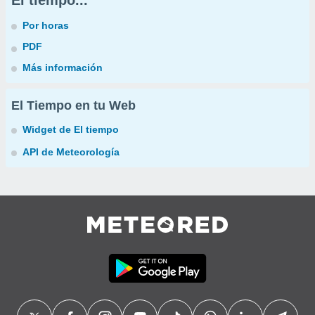
El tiempo...
Por horas
PDF
Más información
El Tiempo en tu Web
Widget de El tiempo
API de Meteorología