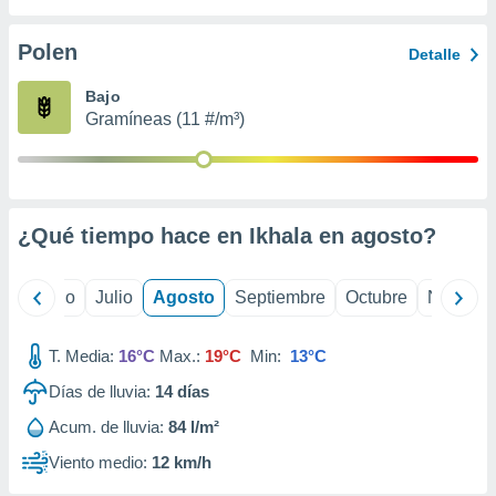
 seleccionar
o.
Polen
Detalle
calización
precisa e
Bajo
ión mediante
Gramíneas (11 #/m³)
, publicidad
dos,
 publicidad
,
¿Qué tiempo hace en Ikhala en
agosto
?
ón de
 desarrollo
s.
yo
Junio
Julio
Agosto
Septiembre
Octubre
Noviemb
tros 1199
ios
T. Media:
16°C
Max.:
19°C
Min:
13°C
Días de lluvia:
14
días
Acum. de lluvia:
84 l/m²
Viento medio:
12 km/h