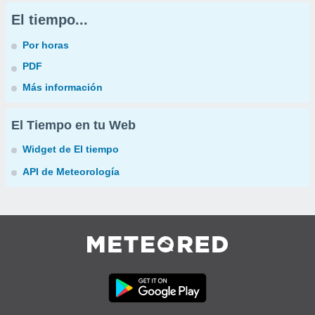
El tiempo...
Por horas
PDF
Más información
El Tiempo en tu Web
Widget de El tiempo
API de Meteorología