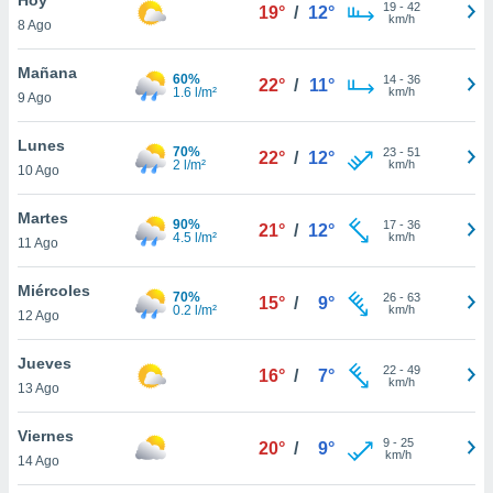
19
-
42
19°
/
12°
km/h
8 Ago
do en
 mismo.
sultar más
Mañana
60%
14
-
36
22°
/
11°
 en nuestra
1.6 l/m²
km/h
9 Ago
 Cookies
y
ualquier
Lunes
70%
23
-
51
22°
/
12°
2 l/m²
km/h
10 Ago
ento
 botón
ación de
Martes
90%
17
-
36
21°
/
12°
kies
4.5 l/m²
km/h
11 Ago
 disponible
e nuestra
Miércoles
70%
26
-
63
.
15°
/
9°
0.2 l/m²
km/h
12 Ago
IVAMENTE,
Jueves
22
-
49
16°
/
7°
km/h
13 Ago
as
 a cookies
Viernes
9
-
25
20°
/
9°
km/h
 no aceptar
14 Ago
ón de