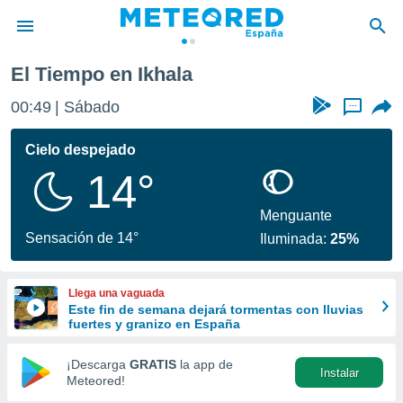
El Tiempo en Ikhala
privacidad
00:49
Sábado
...
o de
tiempo.com)
borado por
Cielo despejado
es para
14°
ue la
 que se
e calidad.
Menguante
eder a este
Sensación de 14°
Iluminada:
25%
ediante las
opciones:
Llega una vaguada
ookies y
Este fin de semana dejará tormentas con lluvias
e forma
fuertes y granizo en España
d digital
¡Descarga
GRATIS
la app de
Instalar
ada, basada
Meteored!
mación