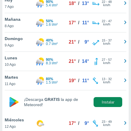
90%
22
-
48
18°
/
13°
5.4 l/m²
km/h
7 Ago
do en
 mismo.
sultar más
Mañana
50%
22
-
47
17°
/
11°
 en nuestra
1.6 l/m²
km/h
8 Ago
 Cookies
y
ualquier
Domingo
40%
15
-
37
21°
/
9°
0.7 l/m²
km/h
9 Ago
ento
 botón
ación de
Lunes
90%
27
-
57
21°
/
14°
kies
8.3 l/m²
km/h
10 Ago
 disponible
e nuestra
Martes
80%
13
-
32
.
19°
/
11°
1.5 l/m²
km/h
11 Ago
IVAMENTE,
¡Descarga
GRATIS
la app de
Instalar
Meteored!
as
 a cookies
Miércoles
 no aceptar
23
-
49
17°
/
9°
km/h
12 Ago
ón de