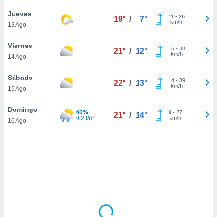
uedes
uestro sitio
Jueves
11
-
26
19°
/
7°
.com. En
km/h
13 Ago
te
 de que
Viernes
talarán
16
-
38
21°
/
12°
km/h
14 Ago
e sean
para
a
Sábado
14
-
39
22°
/
13°
por el sitio
km/h
15 Ago
o se
cookies para
Domingo
60%
9
-
27
21°
/
14°
0.2 l/m²
km/h
16 Ago
nto ni para
licidad o
ado, aunque
sualizar
general no
ada. Puedes
 instalación
y acceder a
io web a
ste abono