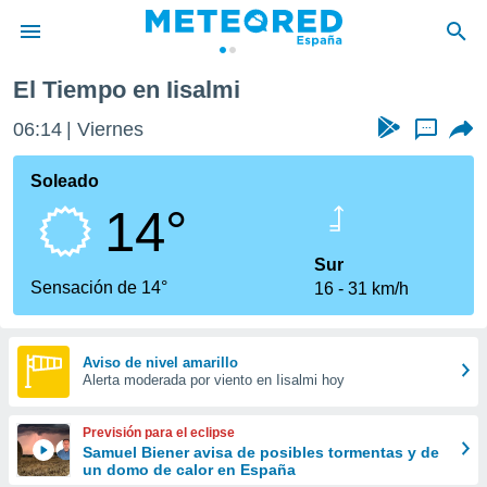
El Tiempo en Iisalmi
privacidad
06:14
Viernes
...
o de
tiempo.com)
borado por
Soleado
es para
14°
ue la
 que se
e calidad.
Sur
eder a este
Sensación de 14°
16
31 km/h
ediante las
opciones:
ookies y
Aviso de nivel amarillo
Alerta moderada por viento en Iisalmi hoy
e forma
d digital
Previsión para el eclipse
ada, basada
Samuel Biener avisa de posibles tormentas y de
un domo de calor en España
mación