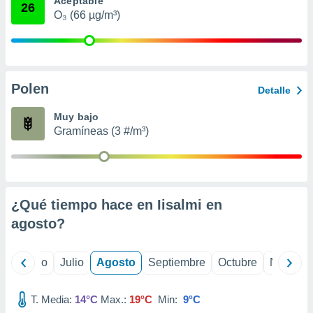
Aceptable
 seleccionar
26
o.
O₃ (66 µg/m³)
calización
precisa e
ión mediante
Polen
, publicidad
Detalle
dos,
Muy bajo
 publicidad
Gramíneas (3 #/m³)
,
ón de
 desarrollo
s.
¿Qué tiempo hace en Iisalmi en
tros 1199
ios
agosto
?
yo
Junio
Julio
Agosto
Septiembre
Octubre
Noviemb
T. Media:
14°C
Max.:
19°C
Min:
9°C