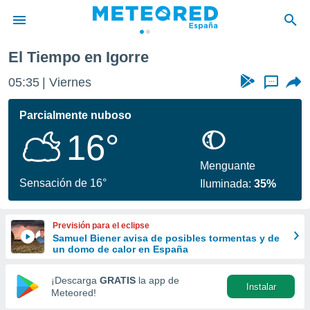
El Tiempo en Igorre
privacidad
05:35
Viernes
...
o de
tiempo.com)
borado por
Parcialmente nuboso
es para
16°
ue la
 que se
e calidad.
Menguante
eder a este
Sensación de 16°
Iluminada:
35%
ediante las
opciones:
Previsión para el eclipse
ookies y
Samuel Biener avisa de posibles tormentas y de
e forma
un domo de calor en España
d digital
¡Descarga
GRATIS
la app de
Instalar
ada, basada
Meteored!
mación