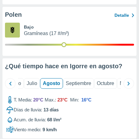
 seleccionar
o.
Polen
Detalle
calización
precisa e
Bajo
ión mediante
Gramíneas (17 #/m³)
, publicidad
dos,
 publicidad
,
¿Qué tiempo hace en Igorre en
agosto
?
ón de
 desarrollo
s.
yo
Junio
Julio
Agosto
Septiembre
Octubre
Noviemb
tros 1199
ios
T. Media:
20°C
Max.:
23°C
Min:
16°C
Días de lluvia:
13
días
Acum. de lluvia:
68 l/m²
Viento medio:
9 km/h