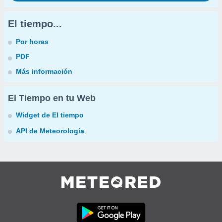
El tiempo...
Por horas
PDF
Más información
El Tiempo en tu Web
Widget de El tiempo
API de Meteorología