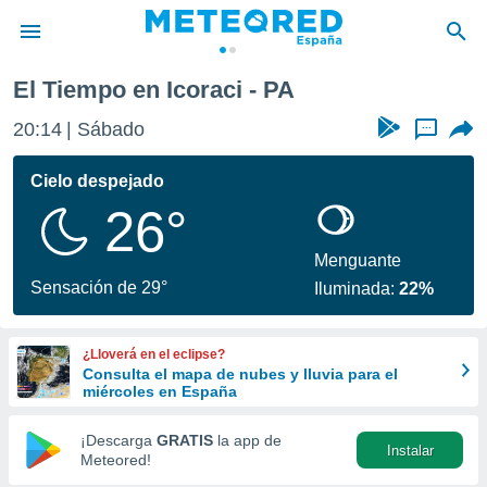
El Tiempo en Icoraci - PA
privacidad
20:14
Sábado
...
o de
tiempo.com)
borado por
Cielo despejado
es para
26°
ue la
 que se
e calidad.
Menguante
eder a este
Sensación de 29°
Iluminada:
22%
ediante las
opciones:
¿Lloverá en el eclipse?
ookies y
Consulta el mapa de nubes y lluvia para el
e forma
miércoles en España
d digital
¡Descarga
GRATIS
la app de
Instalar
ada, basada
Meteored!
mación