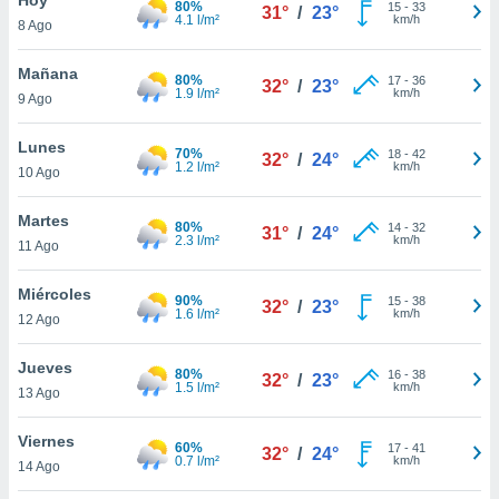
80%
15
-
33
31°
/
23°
4.1 l/m²
km/h
8 Ago
do en
 mismo.
sultar más
Mañana
80%
17
-
36
32°
/
23°
 en nuestra
1.9 l/m²
km/h
9 Ago
 Cookies
y
ualquier
Lunes
70%
18
-
42
32°
/
24°
1.2 l/m²
km/h
10 Ago
ento
 botón
ación de
Martes
80%
14
-
32
31°
/
24°
kies
2.3 l/m²
km/h
11 Ago
 disponible
e nuestra
Miércoles
90%
15
-
38
.
32°
/
23°
1.6 l/m²
km/h
12 Ago
IVAMENTE,
Jueves
80%
16
-
38
32°
/
23°
1.5 l/m²
km/h
13 Ago
as
 a cookies
Viernes
60%
17
-
41
32°
/
24°
0.7 l/m²
km/h
 no aceptar
14 Ago
ón de