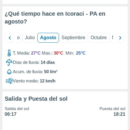
 seleccionar
o.
¿Qué tiempo hace en Icoraci - PA en
calización
precisa e
agosto
?
ión mediante
, publicidad
yo
Junio
Julio
Agosto
Septiembre
Octubre
Noviemb
dos,
T. Media:
27°C
Max.:
30°C
Min:
25°C
 publicidad
,
Días de lluvia:
14
días
ón de
 desarrollo
Acum. de lluvia:
50 l/m²
s.
Viento medio:
12 km/h
tros 1199
ios
Salida y Puesta del sol
Salida del sol
Puesta del sol
06:17
18:21