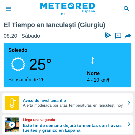
El Tiempo en Ianculeşti (Giurgiu)
privacidad
08:20
Sábado
...
o de
tiempo.com)
borado por
Soleado
es para
25°
ue la
 que se
e calidad.
Norte
eder a este
Sensación de 26°
4
10 km/h
ediante las
opciones:
ookies y
Aviso de nivel amarillo
Alerta moderada por altas temperaturas en Ianculeşti hoy
e forma
d digital
Llega una vaguada
ada, basada
Este fin de semana dejará tormentas con lluvias
fuertes y granizo en España
mación