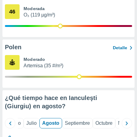
 seleccionar
o.
Moderada
46
O₃ (119 µg/m³)
calización
precisa e
ión mediante
, publicidad
Polen
Detalle
dos,
 publicidad
Moderado
,
Artemisa (35 #/m³)
ón de
 desarrollo
s.
tros 1199
ios
¿Qué tiempo hace en Ianculeşti
(Giurgiu) en
agosto
?
yo
Junio
Julio
Agosto
Septiembre
Octubre
Noviemb