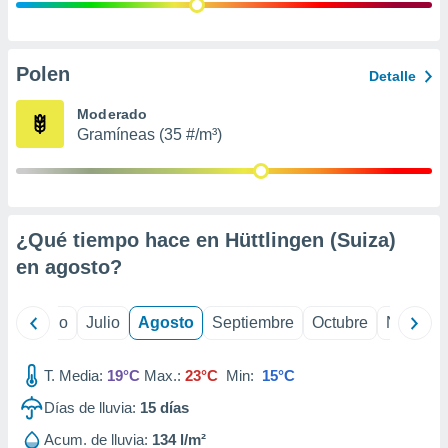
 seleccionar
o.
calización
precisa e
Polen
Detalle
ión mediante
Moderado
, publicidad
Gramíneas (35 #/m³)
dos,
 publicidad
,
ón de
¿Qué tiempo hace en Hüttlingen (Suiza)
 desarrollo
s.
en
agosto
?
tros 1199
ios
yo
Junio
Julio
Agosto
Septiembre
Octubre
Noviemb
T. Media:
19°C
Max.:
23°C
Min:
15°C
Días de lluvia:
15
días
Acum. de lluvia:
134 l/m²