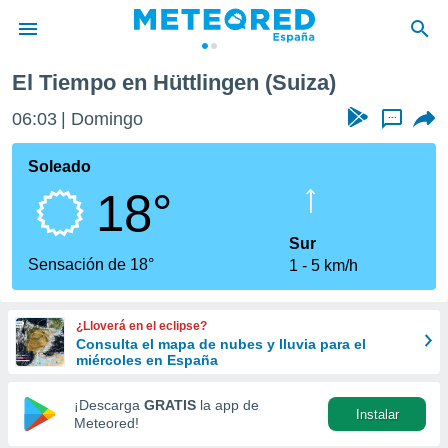
El Tiempo en Hüttlingen (Suiza)
privacidad
06:03
Domingo
...
o de
tiempo.com)
borado por
Soleado
es para
18°
ue la
 que se
e calidad.
Sur
eder a este
Sensación de 18°
1
5 km/h
ediante las
opciones:
¿Lloverá en el eclipse?
ookies y
Consulta el mapa de nubes y lluvia para el
e forma
miércoles en España
d digital
¡Descarga
GRATIS
la app de
Instalar
ada, basada
Meteored!
mación