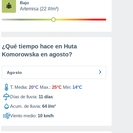
Bajo
Artemisa (22 #/m³)
¿Qué tiempo hace en Huta
Komorowska en
agosto
?
Agosto
T. Media:
20°C
Max.:
25°C
Min:
14°C
Días de lluvia:
11
días
Acum. de lluvia:
64 l/m²
Viento medio:
10 km/h