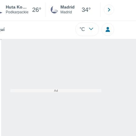
Huta Komorowska
Madrid
Barcelona
26°
34°
Podkarpackie
Madrid
Barcelona
°C
uí