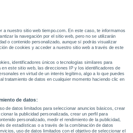
Aviso de nivel naranja
Alerta importante por tormenta en
Huta Komorowska hoy
e
er a nuestro sitio web tiempo.com. En este caso, te informamos
:
46%
Riesgo de tormentas
tizar la navegación por el sitio web, pero no se utilizarán
Mañana por la mañana
dad o contenido personalizado, aunque sí podrás visualizar
ción de cookies y acceder a nuestro sitio web a través de este
 de
es, identificadores únicos o tecnologías similares para
n este sitio web, las direcciones IP y los identificadores de
rsonales en virtud de un interés legítimo, algo a lo que puedes
e nubosidad
Radar de lluvia
Satélites
Modelos
 al tratamiento de datos en cualquier momento haciendo clic en
miento de datos:
omingo
Lunes
Martes
Miércoles
uso de datos limitados para seleccionar anuncios básicos, crear
9 Ago
10 Ago
11 Ago
12 Ago
ccionar la publicidad personalizada, crear un perfil para
ontenido personalizado, medir el rendimiento de la publicidad,
vés de estadísticas o a través de la combinación de datos
rvicios, uso de datos limitados con el objetivo de seleccionar el
40%