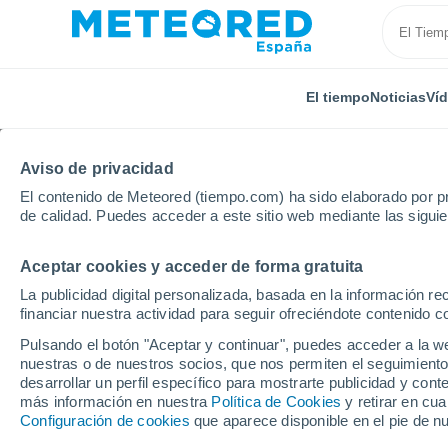
El tiempo
Noticias
Ví
Aviso de privacidad
El contenido de Meteored (tiempo.com) ha sido elaborado por pr
de calidad. Puedes acceder a este sitio web mediante las sigui
Aceptar cookies y acceder de forma gratuita
Inicio
Polonia
Subcarpacia
Huta Komorowska
La publicidad digital personalizada, basada en la información r
financiar nuestra actividad para seguir ofreciéndote contenido c
El Tiempo en Huta Ko
Pulsando el botón "Aceptar y continuar", puedes acceder a la w
nuestras o de nuestros socios, que nos permiten el seguimiento
21:38
Jueves
desarrollar un perfil específico para mostrarte publicidad y co
más información en nuestra
Política de Cookies
y retirar en cu
Configuración de cookies
que aparece disponible en el pie de n
Cielo despejado