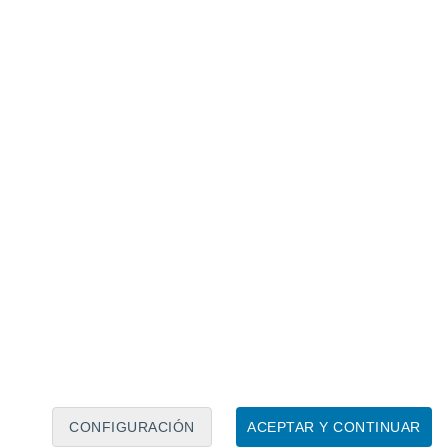
Calendario lunar
Lun
Mar
Mié
Jue
Vie
Sáb
Dom
6
7
8
9
10
11
12
13
14
15
16
17
18
19
CONFIGURACIÓN
ACEPTAR Y CONTINUAR