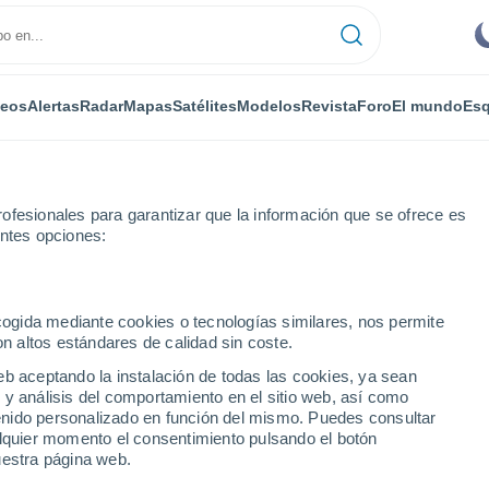
deos
Alertas
Radar
Mapas
Satélites
Modelos
Revista
Foro
El mundo
Esq
ofesionales para garantizar que la información que se ofrece es
entes opciones:
ecogida mediante cookies o tecnologías similares, nos permite
on altos estándares de calidad sin coste.
morowska
eb aceptando la instalación de todas las cookies, ya sean
 y análisis del comportamiento en el sitio web, así como
...
ntenido personalizado en función del mismo. Puedes consultar
alquier momento el consentimiento pulsando el botón
Por horas
uestra página web.
Intervalos nubosos en las
próximas horas