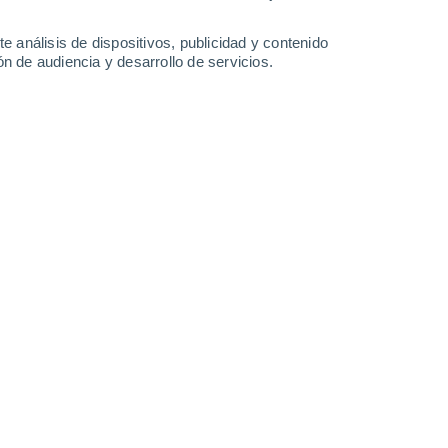
0.2 l/m²
27°
/
12°
33°
/
14°
30°
/
19°
25°
/
13°
e análisis de dispositivos, publicidad y contenido
n de audiencia y desarrollo de servicios.
-
19
km/h
13
-
24
km/h
13
-
37
km/h
10
-
28
km/h
 6 de agosto
s
Norte
1 Bajo
°
11
-
28 km/h
FPS:
no
Noreste
1 Bajo
°
13
-
32 km/h
FPS:
no
s
Este
0 Bajo
°
6
-
26 km/h
FPS:
no
s
Noroeste
0 Bajo
°
4
-
15 km/h
FPS:
no