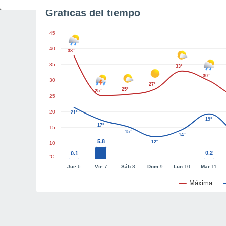
Gráficas del tiempo
45
40
38°
35
33°
30°
30
27°
25°
25°
25
20
21°
19°
17°
15
15°
14°
5.8
12°
10
0.2
0.1
°C
Jue
6
Vie
7
Sáb
8
Dom
9
Lun
10
Mar
11
Máxima