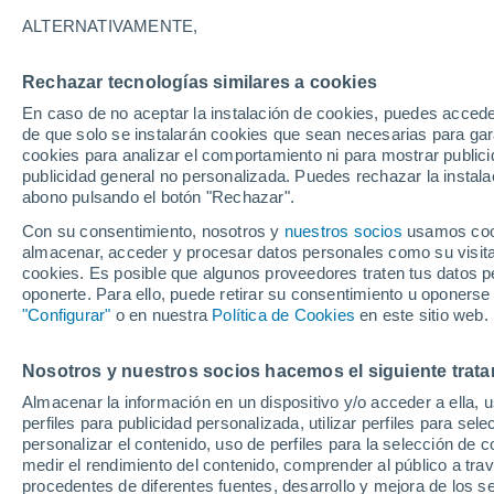
26°
ALTERNATIVAMENTE,
Rechazar tecnologías similares a cookies
Menguant
En caso de no aceptar la instalación de cookies, puedes acced
Iluminada
Sensación de 27°
de que solo se instalarán cookies que sean necesarias para garan
cookies para analizar el comportamiento ni para mostrar publici
publicidad general no personalizada. Puedes rechazar la instala
abono pulsando el botón "Rechazar".
Previsión para el eclipse
Samuel Biener avisa de posibles tormentas y
Con su consentimiento, nosotros y
nuestros socios
usamos cooki
un domo de calor en España
almacenar, acceder y procesar datos personales como su visita e
cookies. Es posible que algunos proveedores traten tus datos pe
El Tiempo 1 - 7 días
Por horas
Actualidad
Mapa d
oponerte. Para ello, puede retirar su consentimiento u oponerse
"Configurar"
o en nuestra
Política de Cookies
en este sitio web.
Nosotros y nuestros socios hacemos el siguiente trata
Mañana
Sábado
D
Hoy
Almacenar la información en un dispositivo y/o acceder a ella, 
7 Ago
8 Ago
6 Ago
perfiles para publicidad personalizada, utilizar perfiles para sele
personalizar el contenido, uso de perfiles para la selección de c
medir el rendimiento del contenido, comprender al público a tra
procedentes de diferentes fuentes, desarrollo y mejora de los se
90%
30%