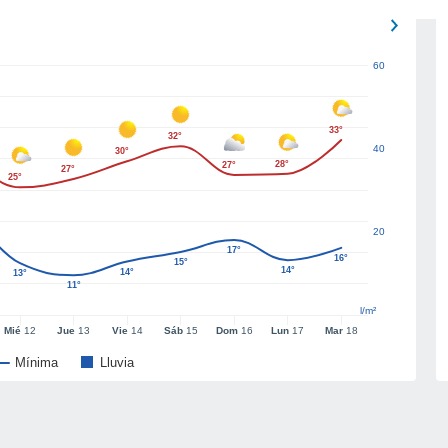
60
33°
32°
40
30°
28°
27°
27°
25°
20
17°
16°
15°
14°
14°
13°
11°
l/m²
Mié
12
Jue
13
Vie
14
Sáb
15
Dom
16
Lun
17
Mar
18
Mínima
Lluvia