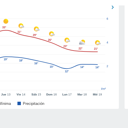
6
33°
31°
29°
26°
4
23°
22°
21°
19°
18°
16°
2
15°
14°
14°
12°
l/m²
Jue
13
Vie
14
Sáb
15
Dom
16
Lun
17
Mar
18
Mié
19
Mínima
Precipitación