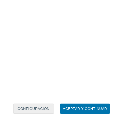
Calendario lunar
Lun
Mar
Mié
Jue
Vie
Sáb
Dom
7
8
9
10
11
12
13
14
15
16
17
18
19
20
CONFIGURACIÓN
ACEPTAR Y CONTINUAR