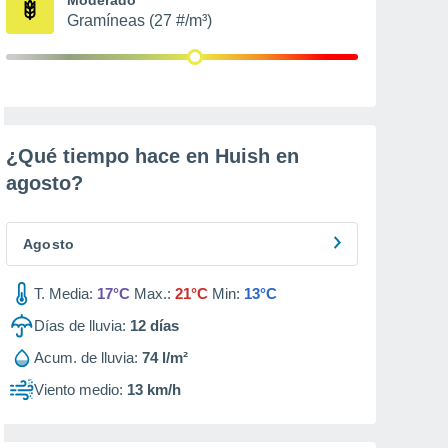
Gramíneas (27 #/m³)
¿Qué tiempo hace en Huish en
agosto
?
Agosto
T. Media:
17°C
Max.:
21°C
Min:
13°C
Días de lluvia:
12
días
Acum. de lluvia:
74 l/m²
Viento medio:
13 km/h