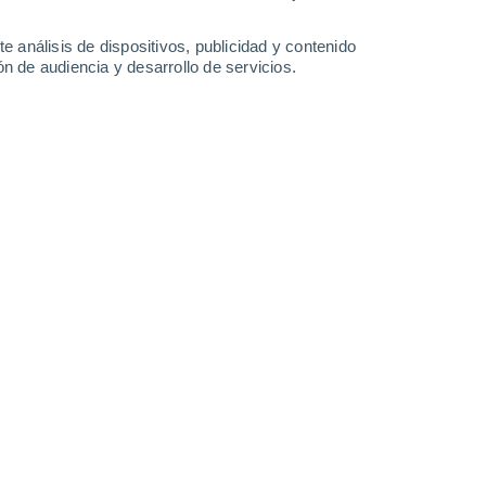
26°
/
14°
27°
/
15°
31°
/
16°
33°
/
19°
e análisis de dispositivos, publicidad y contenido
n de audiencia y desarrollo de servicios.
-
28
km/h
18
-
38
km/h
19
-
34
km/h
14
-
28
km/h
Noroeste
2 Bajo
5°
8
-
21 km/h
FPS:
no
Noroeste
1 Bajo
5°
7
-
20 km/h
FPS:
no
s
Noroeste
0 Bajo
2°
7
-
18 km/h
FPS:
no
Noroeste
0 Bajo
0°
4
-
15 km/h
FPS:
no