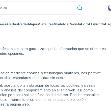
deos
Alertas
Radar
Mapas
Satélites
Modelos
Revista
Foro
El mundo
Esq
ofesionales para garantizar que la información que se ofrece es
entes opciones:
h
ecogida mediante cookies o tecnologías similares, nos permite
on altos estándares de calidad sin coste.
eb aceptando la instalación de todas las cookies, ya sean
 y análisis del comportamiento en el sitio web, así como
...
ntenido personalizado en función del mismo. Puedes consultar
alquier momento el consentimiento pulsando el botón
Por horas
uestra página web.
Cielos despejados en las
próximas horas