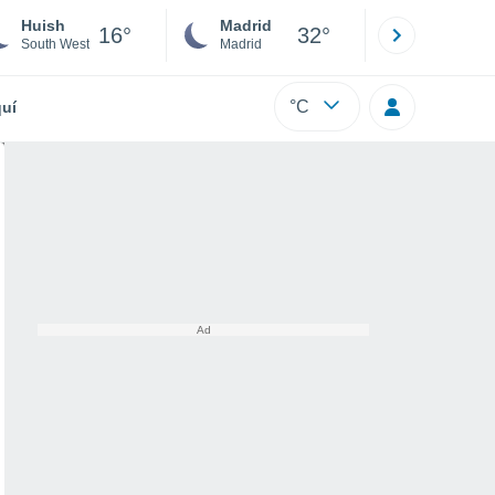
Huish
Madrid
Barcelona
16°
32°
South West
Madrid
Barcelona
°C
uí