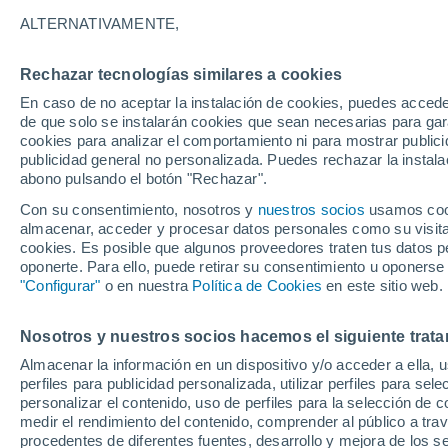
17°
ALTERNATIVAMENTE,
Rechazar tecnologías similares a cookies
Menguant
En caso de no aceptar la instalación de cookies, puedes acced
Iluminada
Sensación de 17°
de que solo se instalarán cookies que sean necesarias para garan
cookies para analizar el comportamiento ni para mostrar publici
publicidad general no personalizada. Puedes rechazar la instala
abono pulsando el botón "Rechazar".
Llega una vaguada
Este fin de semana dejará tormentas con lluv
Con su consentimiento, nosotros y
nuestros socios
usamos cooki
fuertes y granizo en España
almacenar, acceder y procesar datos personales como su visita e
cookies. Es posible que algunos proveedores traten tus datos pe
El Tiempo 1 - 7 días
Por horas
Actualidad
Mapa d
oponerte. Para ello, puede retirar su consentimiento u oponerse
"Configurar"
o en nuestra
Política de Cookies
en este sitio web.
Nosotros y nuestros socios hacemos el siguiente trata
Mañana
Domingo
Hoy
Almacenar la información en un dispositivo y/o acceder a ella, 
8 Ago
9 Ago
7 Ago
perfiles para publicidad personalizada, utilizar perfiles para sele
personalizar el contenido, uso de perfiles para la selección de c
medir el rendimiento del contenido, comprender al público a tra
procedentes de diferentes fuentes, desarrollo y mejora de los se