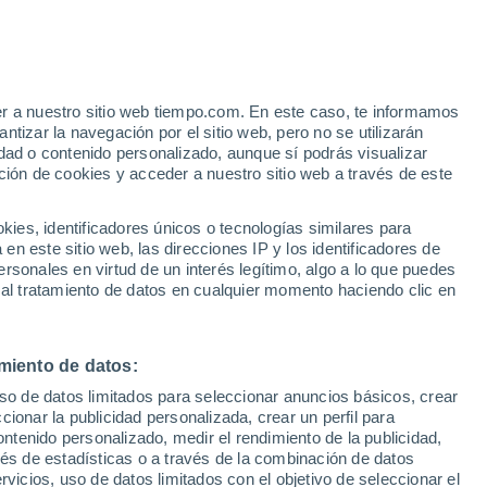
e
er a nuestro sitio web tiempo.com. En este caso, te informamos
:
35%
tizar la navegación por el sitio web, pero no se utilizarán
dad o contenido personalizado, aunque sí podrás visualizar
ción de cookies y acceder a nuestro sitio web a través de este
ias
es, identificadores únicos o tecnologías similares para
n este sitio web, las direcciones IP y los identificadores de
rsonales en virtud de un interés legítimo, algo a lo que puedes
e nubosidad
Radar de lluvia
Satélites
Modelos
 al tratamiento de datos en cualquier momento haciendo clic en
miento de datos:
Lunes
Martes
Miércoles
Jueves
uso de datos limitados para seleccionar anuncios básicos, crear
10 Ago
11 Ago
12 Ago
13 Ago
ccionar la publicidad personalizada, crear un perfil para
ontenido personalizado, medir el rendimiento de la publicidad,
vés de estadísticas o a través de la combinación de datos
rvicios, uso de datos limitados con el objetivo de seleccionar el