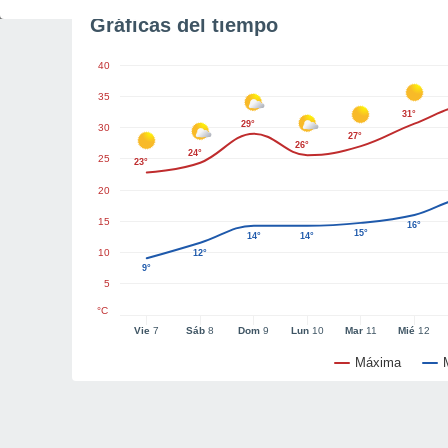
Gráficas del tiempo
40
35
31°
29°
30
27°
26°
24°
25
23°
20
15
16°
15°
14°
14°
10
12°
9°
5
°C
Vie
7
Sáb
8
Dom
9
Lun
10
Mar
11
Mié
12
Máxima