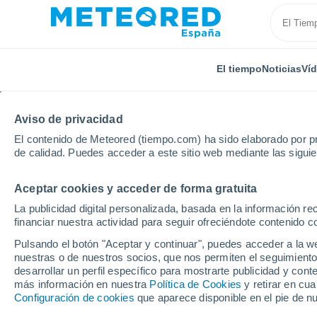
El tiempo
Noticias
Ví
Aviso de privacidad
El contenido de Meteored (tiempo.com) ha sido elaborado por pr
de calidad. Puedes acceder a este sitio web mediante las sigui
Aceptar cookies y acceder de forma gratuita
Inicio
Reino Unido
Sudoeste de Inglaterra
Huis
La publicidad digital personalizada, basada en la información r
financiar nuestra actividad para seguir ofreciéndote contenido c
El Tiempo en Huish
Pulsando el botón "Aceptar y continuar", puedes acceder a la w
nuestras o de nuestros socios, que nos permiten el seguimiento
22:14
Viernes
desarrollar un perfil específico para mostrarte publicidad y co
más información en nuestra
Política de Cookies
y retirar en cu
Configuración de cookies
que aparece disponible en el pie de n
Nubes y claros