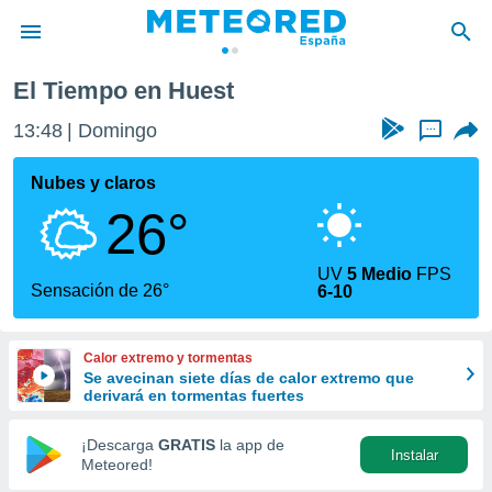
El Tiempo en Huest
privacidad
13:48
Domingo
...
o de
tiempo.com)
borado por
Nubes y claros
es para
26°
ue la
 que se
e calidad.
UV
5 Medio
FPS
eder a este
Sensación de 26°
6-10
ediante las
opciones:
Calor extremo y tormentas
ookies y
Se avecinan siete días de calor extremo que
e forma
derivará en tormentas fuertes
d digital
¡Descarga
GRATIS
la app de
Instalar
ada, basada
Meteored!
mación