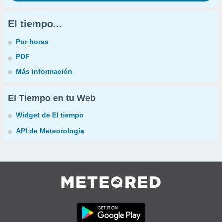
El tiempo...
Por horas
PDF
Más información
El Tiempo en tu Web
Widget de El tiempo
API de Meteorología