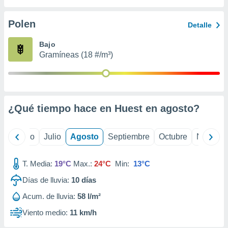
 seleccionar
o.
Polen
Detalle
calización
precisa e
Bajo
ión mediante
Gramíneas (18 #/m³)
, publicidad
dos,
 publicidad
,
¿Qué tiempo hace en Huest en
agosto
?
ón de
 desarrollo
s.
yo
Junio
Julio
Agosto
Septiembre
Octubre
Noviemb
tros 1199
ios
T. Media:
19°C
Max.:
24°C
Min:
13°C
Días de lluvia:
10
días
Acum. de lluvia:
58 l/m²
Viento medio:
11 km/h