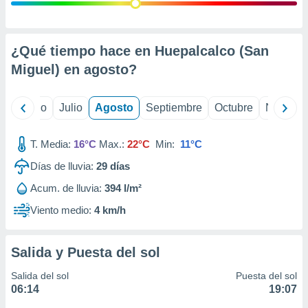
 seleccionar
o.
calización
precisa e
¿Qué tiempo hace en Huepalcalco (San
ión mediante
Miguel) en
agosto
?
, publicidad
yo
Junio
Julio
Agosto
Septiembre
Octubre
Noviemb
dos,
 publicidad
,
T. Media:
16°C
Max.:
22°C
Min:
11°C
ón de
Días de lluvia:
29
días
 desarrollo
s.
Acum. de lluvia:
394 l/m²
tros 1199
Viento medio:
4 km/h
ios
Salida y Puesta del sol
Salida del sol
Puesta del sol
06:14
19:07