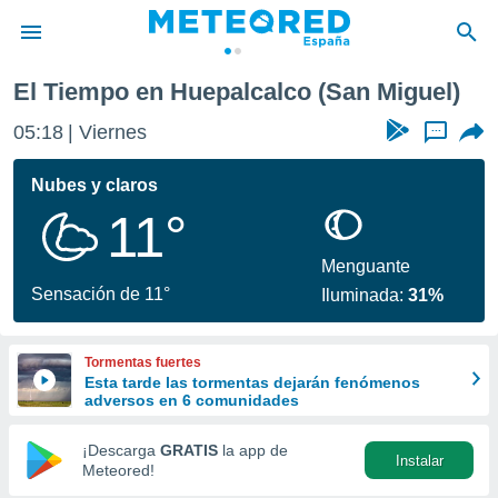
El Tiempo en Huepalcalco (San Miguel)
privacidad
05:18
Viernes
...
o de
tiempo.com)
borado por
Nubes y claros
es para
11°
ue la
 que se
e calidad.
Menguante
eder a este
Sensación de 11°
Iluminada:
31%
ediante las
opciones:
Tormentas fuertes
ookies y
Esta tarde las tormentas dejarán fenómenos
e forma
adversos en 6 comunidades
d digital
¡Descarga
GRATIS
la app de
Instalar
ada, basada
Meteored!
mación