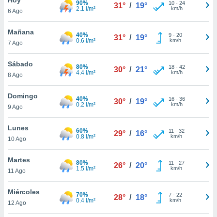
90%
10
-
24
31°
/
19°
2.1 l/m²
km/h
6 Ago
do en
 mismo.
sultar más
Mañana
40%
9
-
20
31°
/
19°
 en nuestra
0.6 l/m²
km/h
7 Ago
 Cookies
y
ualquier
Sábado
80%
18
-
42
30°
/
21°
4.4 l/m²
km/h
8 Ago
ento
 botón
ación de
Domingo
40%
16
-
36
30°
/
19°
kies
0.2 l/m²
km/h
9 Ago
 disponible
e nuestra
Lunes
60%
11
-
32
.
29°
/
16°
0.8 l/m²
km/h
10 Ago
IVAMENTE,
Martes
80%
11
-
27
26°
/
20°
1.5 l/m²
km/h
11 Ago
as
 a cookies
Miércoles
70%
7
-
22
28°
/
18°
0.4 l/m²
km/h
 no aceptar
12 Ago
ón de