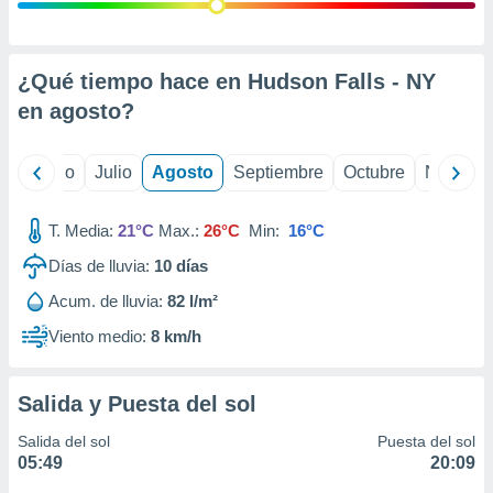
 seleccionar
o.
calización
precisa e
¿Qué tiempo hace en Hudson Falls - NY
ión mediante
en
agosto
?
, publicidad
yo
Junio
Julio
Agosto
Septiembre
Octubre
Noviemb
dos,
 publicidad
,
T. Media:
21°C
Max.:
26°C
Min:
16°C
ón de
Días de lluvia:
10
días
 desarrollo
s.
Acum. de lluvia:
82 l/m²
tros 1199
Viento medio:
8 km/h
ios
Salida y Puesta del sol
Salida del sol
Puesta del sol
05:49
20:09