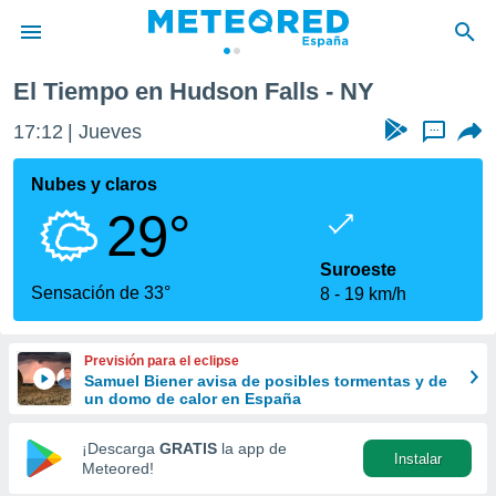
El Tiempo en Hudson Falls - NY
privacidad
17:12
Jueves
...
o de
tiempo.com)
borado por
Nubes y claros
es para
29°
ue la
 que se
e calidad.
Suroeste
eder a este
Sensación de 33°
8
19 km/h
ediante las
opciones:
Previsión para el eclipse
ookies y
Samuel Biener avisa de posibles tormentas y de
e forma
un domo de calor en España
d digital
¡Descarga
GRATIS
la app de
Instalar
ada, basada
Meteored!
mación