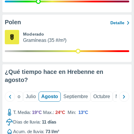
 seleccionar
o.
calización
precisa e
Polen
Detalle
ión mediante
Moderado
, publicidad
Gramíneas (35 #/m³)
dos,
 publicidad
,
ón de
¿Qué tiempo hace en Hrebenne en
 desarrollo
s.
agosto
?
tros 1199
ios
yo
Junio
Julio
Agosto
Septiembre
Octubre
Noviemb
T. Media:
19°C
Max.:
24°C
Min:
13°C
Días de lluvia:
11
días
Acum. de lluvia:
73 l/m²