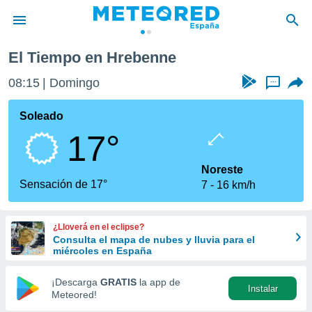
El Tiempo en Hrebenne
privacidad
08:15
Domingo
...
o de
tiempo.com)
borado por
Soleado
es para
17°
ue la
 que se
e calidad.
Noreste
eder a este
Sensación de 17°
7
16 km/h
ediante las
opciones:
¿Lloverá en el eclipse?
ookies y
Consulta el mapa de nubes y lluvia para el
e forma
miércoles en España
d digital
¡Descarga
GRATIS
la app de
Instalar
ada, basada
Meteored!
mación