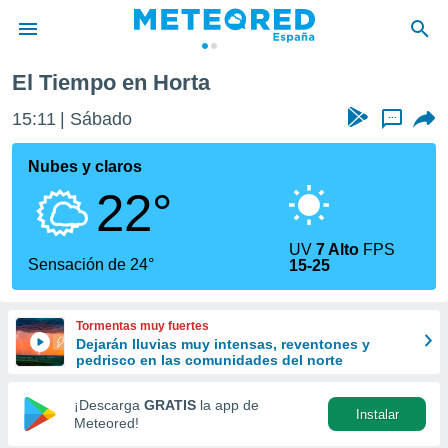
El Tiempo en Horta
privacidad
15:12
Sábado
...
o de
tiempo.com)
borado por
Nubes y claros
es para
22°
ue la
 que se
e calidad.
UV
7 Alto
FPS
eder a este
Sensación de 24°
15-25
ediante las
opciones:
Tormentas muy fuertes
ookies y
Dejarán lluvias muy intensas, reventones y
e forma
pedrisco en las comunidades del norte
d digital
¡Descarga
GRATIS
la app de
Instalar
ada, basada
Meteored!
mación