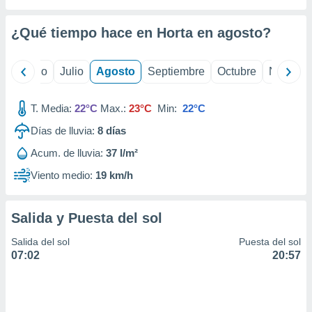
 seleccionar
o.
¿Qué tiempo hace en Horta en
agosto
?
calización
precisa e
ión mediante
yo
Junio
Julio
Agosto
Septiembre
Octubre
Noviemb
, publicidad
T. Media:
22°C
Max.:
23°C
Min:
22°C
dos,
 publicidad
Días de lluvia:
8
días
,
Acum. de lluvia:
37 l/m²
ón de
 desarrollo
Viento medio:
19 km/h
s.
tros 1199
Salida y Puesta del sol
ios
Salida del sol
Puesta del sol
07:02
20:57