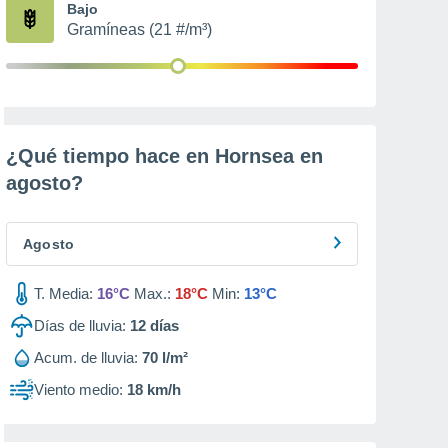
Bajo
Gramíneas (21 #/m³)
¿Qué tiempo hace en Hornsea en
agosto
?
Agosto
T. Media:
16°C
Max.:
18°C
Min:
13°C
Días de lluvia:
12
días
Acum. de lluvia:
70 l/m²
Viento medio:
18 km/h