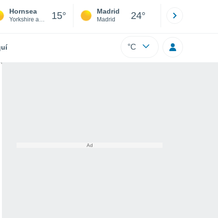
Hornsea
Madrid
Barcelona
15°
24°
Yorkshire and Humber
Madrid
Barcelona
°C
uí