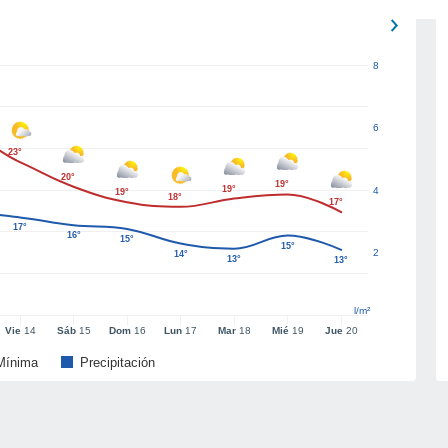
8
6
23°
20°
19°
19°
4
19°
18°
17°
17°
16°
15°
15°
2
14°
13°
13°
l/m²
Vie
14
Sáb
15
Dom
16
Lun
17
Mar
18
Mié
19
Jue
20
Mínima
Precipitación