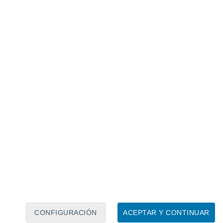
Calendario lunar
Lun
Mar
Mié
Jue
Vie
Sáb
Dom
8
9
10
11
12
13
14
15
16
17
18
19
20
21
CONFIGURACIÓN
ACEPTAR Y CONTINUAR