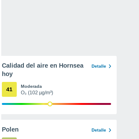
Calidad del aire en Hornsea
Detalle
hoy
Moderada
41
O₃ (102 µg/m³)
Polen
Detalle