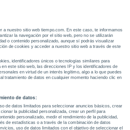
er a nuestro sitio web tiempo.com. En este caso, te informamos
h
tizar la navegación por el sitio web, pero no se utilizarán
dad o contenido personalizado, aunque sí podrás visualizar
ción de cookies y acceder a nuestro sitio web a través de este
ias
es, identificadores únicos o tecnologías similares para
n este sitio web, las direcciones IP y los identificadores de
rsonales en virtud de un interés legítimo, algo a lo que puedes
e nubosidad
Radar de lluvia
Satélites
Modelos
 al tratamiento de datos en cualquier momento haciendo clic en
miento de datos:
Martes
Miércoles
Jueves
Viernes
uso de datos limitados para seleccionar anuncios básicos, crear
11 Ago
12 Ago
13 Ago
14 Ago
ccionar la publicidad personalizada, crear un perfil para
ontenido personalizado, medir el rendimiento de la publicidad,
vés de estadísticas o a través de la combinación de datos
rvicios, uso de datos limitados con el objetivo de seleccionar el