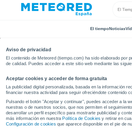
El tiempo
Noticias
Ví
Aviso de privacidad
El contenido de Meteored (tiempo.com) ha sido elaborado por pr
de calidad. Puedes acceder a este sitio web mediante las sigui
Aceptar cookies y acceder de forma gratuita
Inicio
Reino Unido
Yorkshire y Humber
Hornse
La publicidad digital personalizada, basada en la información r
financiar nuestra actividad para seguir ofreciéndote contenido c
El Tiempo en Hornsea
Pulsando el botón "Aceptar y continuar", puedes acceder a la w
nuestras o de nuestros socios, que nos permiten el seguimiento
07:21
Sábado
desarrollar un perfil específico para mostrarte publicidad y co
más información en nuestra
Política de Cookies
y retirar en cu
Configuración de cookies
que aparece disponible en el pie de n
Nubes y claros