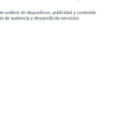
21°
/
14°
23°
/
15°
26°
/
17°
23°
/
17°
e análisis de dispositivos, publicidad y contenido
n de audiencia y desarrollo de servicios.
-
52
km/h
27
-
46
km/h
22
-
37
km/h
22
-
42
km/h
to
Sur
0 Bajo
6
-
12 km/h
FPS:
no
Sur
1 Bajo
5
-
13 km/h
FPS:
no
Sureste
2 Bajo
4
-
12 km/h
FPS:
no
Sureste
4 Medio
10
-
20 km/h
FPS:
6-10