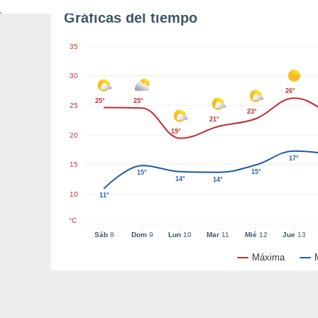
Gráficas del tiempo
35
30
26°
25°
25°
25
23°
21°
19°
20
17°
15
15°
15°
14°
14°
10
11°
°C
Sáb
8
Dom
9
Lun
10
Mar
11
Mié
12
Jue
13
Máxima