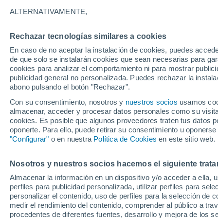
12°
ALTERNATIVAMENTE,
Rechazar tecnologías similares a cookies
Sur
En caso de no aceptar la instalación de cookies, puedes acced
Sensación de 12°
6
-
12 km/
de que solo se instalarán cookies que sean necesarias para garan
cookies para analizar el comportamiento ni para mostrar publici
publicidad general no personalizada. Puedes rechazar la instala
abono pulsando el botón "Rechazar".
Llega una vaguada
Este fin de semana dejará tormentas con lluv
Con su consentimiento, nosotros y
nuestros socios
usamos cooki
fuertes y granizo en España
almacenar, acceder y procesar datos personales como su visita e
cookies. Es posible que algunos proveedores traten tus datos pe
El Tiempo 1 - 7 días
Por horas
Actualidad
Mapa d
oponerte. Para ello, puede retirar su consentimiento u oponerse
"Configurar"
o en nuestra
Política de Cookies
en este sitio web.
Nosotros y nuestros socios hacemos el siguiente trata
Mañana
Lunes
Hoy
Almacenar la información en un dispositivo y/o acceder a ella, 
9 Ago
10 Ago
8 Ago
perfiles para publicidad personalizada, utilizar perfiles para sele
personalizar el contenido, uso de perfiles para la selección de c
medir el rendimiento del contenido, comprender al público a tra
procedentes de diferentes fuentes, desarrollo y mejora de los se