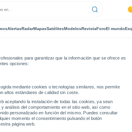
deos
Alertas
Radar
Mapas
Satélites
Modelos
Revista
Foro
El mundo
Esq
ofesionales para garantizar que la información que se ofrece es
entes opciones:
a
ecogida mediante cookies o tecnologías similares, nos permite
on altos estándares de calidad sin coste.
eb aceptando la instalación de todas las cookies, ya sean
 y análisis del comportamiento en el sitio web, así como
...
ntenido personalizado en función del mismo. Puedes consultar
alquier momento el consentimiento pulsando el botón
Por horas
uestra página web.
Intervalos nubosos en las
próximas horas