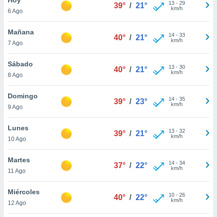
13
-
29
39°
/
21°
km/h
6 Ago
do en
 mismo.
sultar más
Mañana
14
-
33
40°
/
21°
 en nuestra
km/h
7 Ago
 Cookies
y
ualquier
Sábado
13
-
30
40°
/
21°
km/h
8 Ago
ento
 botón
ación de
Domingo
14
-
35
39°
/
23°
kies
km/h
9 Ago
 disponible
e nuestra
Lunes
13
-
32
.
39°
/
21°
km/h
10 Ago
IVAMENTE,
Martes
14
-
34
37°
/
22°
km/h
11 Ago
as
 a cookies
Miércoles
10
-
26
40°
/
22°
km/h
 no aceptar
12 Ago
ón de