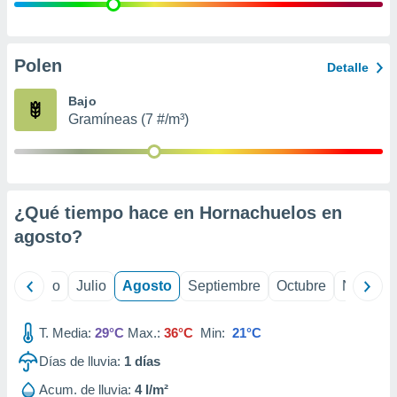
 seleccionar
o.
calización
precisa e
Polen
Detalle
ión mediante
Bajo
, publicidad
Gramíneas (7 #/m³)
dos,
 publicidad
,
ón de
¿Qué tiempo hace en Hornachuelos en
 desarrollo
s.
agosto
?
tros 1199
ios
yo
Junio
Julio
Agosto
Septiembre
Octubre
Noviemb
T. Media:
29°C
Max.:
36°C
Min:
21°C
Días de lluvia:
1
días
Acum. de lluvia:
4 l/m²