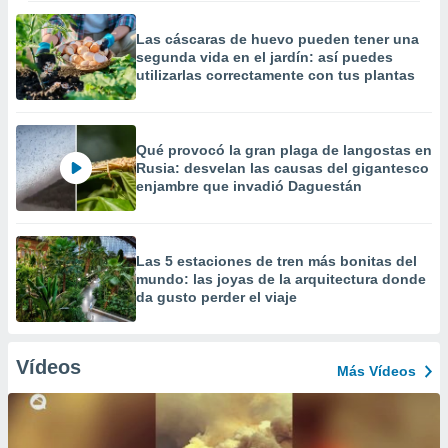
Las cáscaras de huevo pueden tener una
segunda vida en el jardín: así puedes
utilizarlas correctamente con tus plantas
Qué provocó la gran plaga de langostas en
Rusia: desvelan las causas del gigantesco
enjambre que invadió Daguestán
Las 5 estaciones de tren más bonitas del
mundo: las joyas de la arquitectura donde
da gusto perder el viaje
Vídeos
Más Vídeos