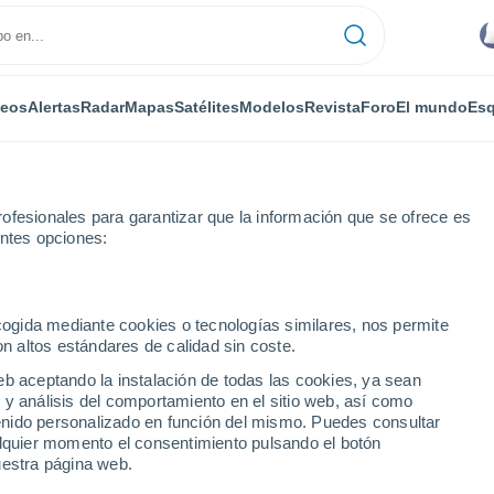
deos
Alertas
Radar
Mapas
Satélites
Modelos
Revista
Foro
El mundo
Esq
ofesionales para garantizar que la información que se ofrece es
entes opciones:
insville
ecogida mediante cookies o tecnologías similares, nos permite
on altos estándares de calidad sin coste.
lle - KY
eb aceptando la instalación de todas las cookies, ya sean
 y análisis del comportamiento en el sitio web, así como
...
ntenido personalizado en función del mismo. Puedes consultar
alquier momento el consentimiento pulsando el botón
Por horas
uestra página web.
Cielos nubosos en las próximas
horas