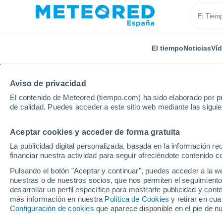
El tiempo
Noticias
Ví
Aviso de privacidad
El contenido de Meteored (tiempo.com) ha sido elaborado por pr
de calidad. Puedes acceder a este sitio web mediante las sigui
Aceptar cookies y acceder de forma gratuita
Inicio
Estados Unidos
Estado de Kentucky
Hopk
La publicidad digital personalizada, basada en la información r
financiar nuestra actividad para seguir ofreciéndote contenido c
El Tiempo en Hopkinsvi
Pulsando el botón "Aceptar y continuar", puedes acceder a la w
nuestras o de nuestros socios, que nos permiten el seguimiento
02:40
Sábado
desarrollar un perfil específico para mostrarte publicidad y co
más información en nuestra
Política de Cookies
y retirar en cu
Configuración de cookies
que aparece disponible en el pie de n
Nubes y claros