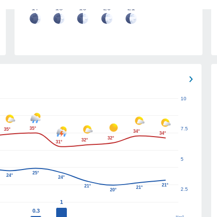
17
18
19
20
21
10
35°
7.5
35°
34°
34°
32°
32°
31°
5
25°
24°
24°
21°
21°
21°
2.5
20°
1
0.3