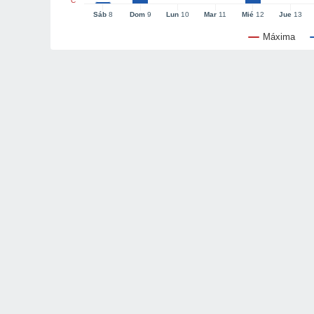
°C
Sáb
8
Dom
9
Lun
10
Mar
11
Mié
12
Jue
13
Máxima