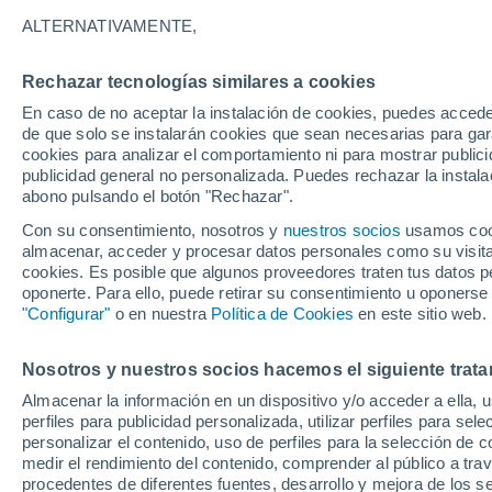
23°
ALTERNATIVAMENTE,
Rechazar tecnologías similares a cookies
Menguant
En caso de no aceptar la instalación de cookies, puedes acced
Iluminada
Sensación de 22°
de que solo se instalarán cookies que sean necesarias para garan
cookies para analizar el comportamiento ni para mostrar publici
publicidad general no personalizada. Puedes rechazar la instala
abono pulsando el botón "Rechazar".
Llega una vaguada
Este fin de semana dejará tormentas con lluv
Con su consentimiento, nosotros y
nuestros socios
usamos cooki
fuertes y granizo en España
almacenar, acceder y procesar datos personales como su visita e
cookies. Es posible que algunos proveedores traten tus datos pe
El Tiempo 1 - 7 días
Por horas
Actualidad
Mapa d
oponerte. Para ello, puede retirar su consentimiento u oponerse
"Configurar"
o en nuestra
Política de Cookies
en este sitio web.
Nosotros y nuestros socios hacemos el siguiente trata
Mañana
Lunes
Hoy
Almacenar la información en un dispositivo y/o acceder a ella, 
9 Ago
10 Ago
8 Ago
perfiles para publicidad personalizada, utilizar perfiles para sele
personalizar el contenido, uso de perfiles para la selección de c
medir el rendimiento del contenido, comprender al público a tra
procedentes de diferentes fuentes, desarrollo y mejora de los se
30%
60%