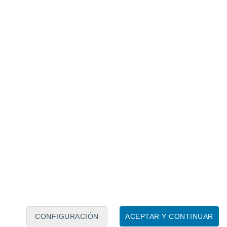
Calendario lunar
Lun
Mar
Mié
Jue
Vie
Sáb
Dom
8
9
10
11
12
13
14
15
16
CONFIGURACIÓN
ACEPTAR Y CONTINUAR