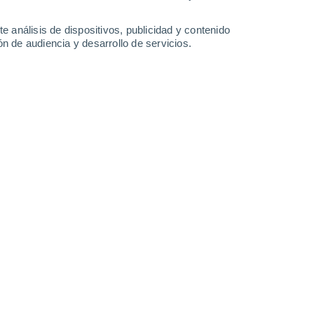
2.2 l/m²
35°
/
24°
33°
/
22°
34°
/
25°
35°
/
24°
e análisis de dispositivos, publicidad y contenido
n de audiencia y desarrollo de servicios.
-
39
km/h
22
-
46
km/h
17
-
38
km/h
15
-
39
km/h
8 de agosto
Suroeste
0 Bajo
10
-
21 km/h
FPS:
no
Suroeste
0 Bajo
8
-
18 km/h
FPS:
no
Suroeste
0 Bajo
7
-
14 km/h
FPS:
no
Suroeste
0 Bajo
8
-
13 km/h
FPS:
no