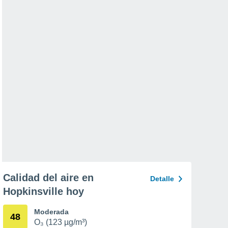
Calidad del aire en
Detalle
Hopkinsville hoy
Moderada
48
O₃ (123 µg/m³)