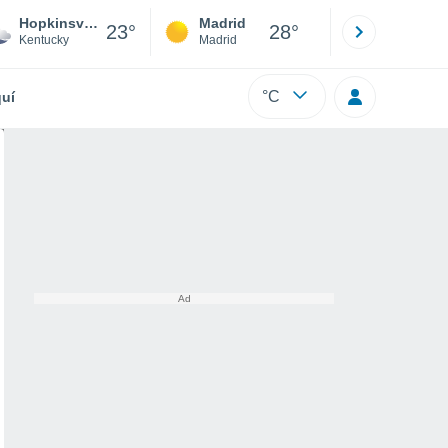
Hopkinsville
Madrid
Barcelona
23°
28°
Kentucky
Madrid
Barcelona
°C
uí