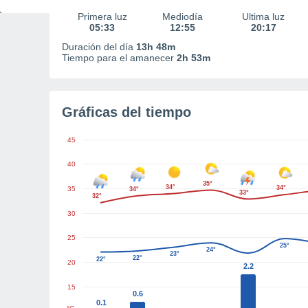
Primera luz
Mediodía
Última luz
05:33
12:55
20:17
Duración del día
13h 48m
Tiempo para el amanecer
2h 53m
Gráficas del tiempo
45
40
35°
34°
34°
35
34°
33°
32°
30
25
25°
24°
23°
22°
22°
20
2.2
15
0.6
0.1