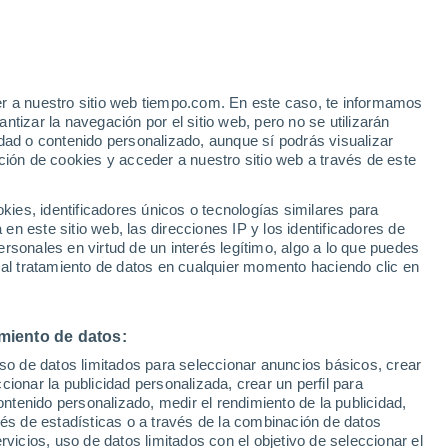
e
er a nuestro sitio web tiempo.com. En este caso, te informamos
:
21%
tizar la navegación por el sitio web, pero no se utilizarán
dad o contenido personalizado, aunque sí podrás visualizar
ción de cookies y acceder a nuestro sitio web a través de este
ias
es, identificadores únicos o tecnologías similares para
n este sitio web, las direcciones IP y los identificadores de
rsonales en virtud de un interés legítimo, algo a lo que puedes
e nubosidad
Radar de lluvia
Satélites
Modelos
 al tratamiento de datos en cualquier momento haciendo clic en
miento de datos:
Martes
Miércoles
Jueves
Viernes
uso de datos limitados para seleccionar anuncios básicos, crear
11 Ago
12 Ago
13 Ago
14 Ago
ccionar la publicidad personalizada, crear un perfil para
ontenido personalizado, medir el rendimiento de la publicidad,
vés de estadísticas o a través de la combinación de datos
rvicios, uso de datos limitados con el objetivo de seleccionar el
60%