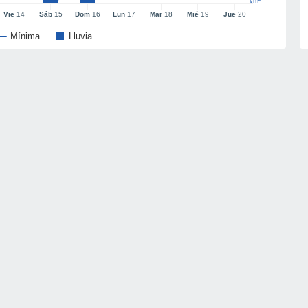
l/m²
Vie
14
Sáb
15
Dom
16
Lun
17
Mar
18
Mié
19
Jue
20
Mínima
Lluvia