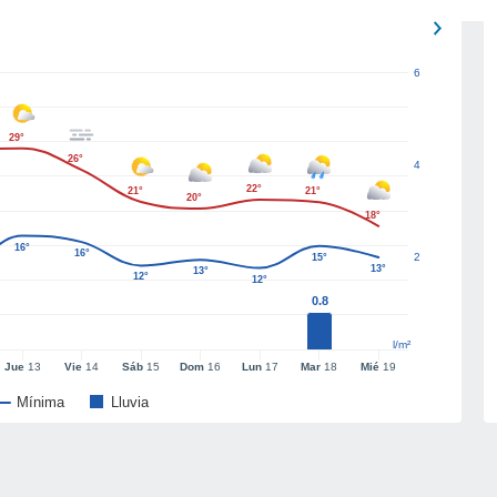
6
29°
26°
4
22°
21°
21°
20°
18°
16°
16°
2
15°
13°
13°
12°
12°
0.8
l/m²
Jue
13
Vie
14
Sáb
15
Dom
16
Lun
17
Mar
18
Mié
19
Mínima
Lluvia