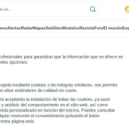
deos
Alertas
Radar
Mapas
Satélites
Modelos
Revista
Foro
El mundo
Esq
ofesionales para garantizar que la información que se ofrece es
entes opciones:
ope
ecogida mediante cookies o tecnologías similares, nos permite
on altos estándares de calidad sin coste.
rras Medias Orientales)
eb aceptando la instalación de todas las cookies, ya sean
 y análisis del comportamiento en el sitio web, así como
...
ntenido personalizado en función del mismo. Puedes consultar
alquier momento el consentimiento pulsando el botón
Por horas
uestra página web.
Cielos despejados en las
próximas horas