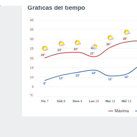
Gráficas del tiempo
40
35
30
28°
26°
25
23°
23°
21°
20°
20
15
14°
13°
10
12°
11°
11°
8°
5
°C
Vie
7
Sáb
8
Dom
9
Lun
10
Mar
11
Mié
12
Máxima