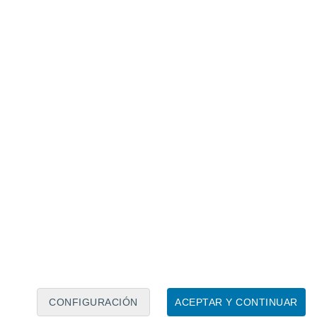
Calendario lunar
Lun
Mar
Mié
Jue
Vie
Sáb
Dom
7
8
9
10
11
12
13
14
15
16
17
18
19
20
CONFIGURACIÓN
ACEPTAR Y CONTINUAR