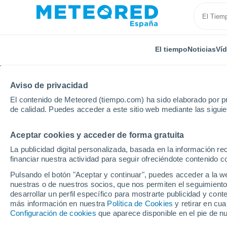
El tiempo
Noticias
Ví
Aviso de privacidad
El contenido de Meteored (tiempo.com) ha sido elaborado por pr
de calidad. Puedes acceder a este sitio web mediante las sigui
Aceptar cookies y acceder de forma gratuita
Inicio
Reino Unido
Tierras Medias Orientales
H
La publicidad digital personalizada, basada en la información r
financiar nuestra actividad para seguir ofreciéndote contenido c
El Tiempo en Hope (Tie
Pulsando el botón "Aceptar y continuar", puedes acceder a la w
nuestras o de nuestros socios, que nos permiten el seguimiento
18:58
Viernes
desarrollar un perfil específico para mostrarte publicidad y co
más información en nuestra
Política de Cookies
y retirar en cu
Configuración de cookies
que aparece disponible en el pie de n
Nubes y claros