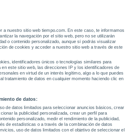
er a nuestro sitio web tiempo.com. En este caso, te informamos
/h
tizar la navegación por el sitio web, pero no se utilizarán
dad o contenido personalizado, aunque sí podrás visualizar
ción de cookies y acceder a nuestro sitio web a través de este
es, identificadores únicos o tecnologías similares para
n este sitio web, las direcciones IP y los identificadores de
rsonales en virtud de un interés legítimo, algo a lo que puedes
e nubosidad
Radar de lluvia
Satélites
Modelos
 al tratamiento de datos en cualquier momento haciendo clic en
miento de datos:
Lunes
Martes
Miércoles
Jueves
uso de datos limitados para seleccionar anuncios básicos, crear
10 Ago
11 Ago
12 Ago
13 Ago
ccionar la publicidad personalizada, crear un perfil para
ontenido personalizado, medir el rendimiento de la publicidad,
vés de estadísticas o a través de la combinación de datos
rvicios, uso de datos limitados con el objetivo de seleccionar el