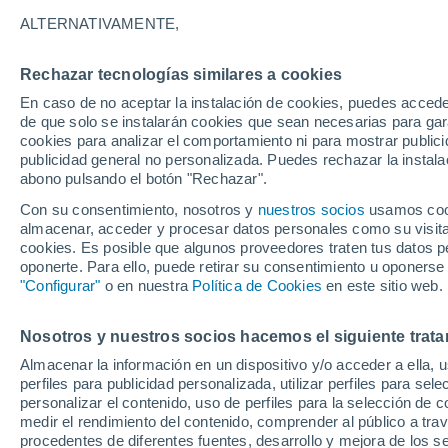
19°
ALTERNATIVAMENTE,
Rechazar tecnologías similares a cookies
Oeste
En caso de no aceptar la instalación de cookies, puedes acced
Sensación de 19°
11
-
24 km
de que solo se instalarán cookies que sean necesarias para garan
cookies para analizar el comportamiento ni para mostrar publici
publicidad general no personalizada. Puedes rechazar la instala
abono pulsando el botón "Rechazar".
Tormentas fuertes
Esta tarde las tormentas dejarán fenómenos
Con su consentimiento, nosotros y
nuestros socios
usamos cooki
adversos en 6 comunidades
almacenar, acceder y procesar datos personales como su visita e
cookies. Es posible que algunos proveedores traten tus datos pe
El Tiempo 1 - 7 días
Por horas
Actualidad
Mapa d
oponerte. Para ello, puede retirar su consentimiento u oponerse
"Configurar"
o en nuestra
Política de Cookies
en este sitio web.
Nosotros y nuestros socios hacemos el siguiente trata
Mañana
Domingo
Hoy
Almacenar la información en un dispositivo y/o acceder a ella, 
8 Ago
9 Ago
7 Ago
perfiles para publicidad personalizada, utilizar perfiles para sele
personalizar el contenido, uso de perfiles para la selección de c
medir el rendimiento del contenido, comprender al público a tra
procedentes de diferentes fuentes, desarrollo y mejora de los se