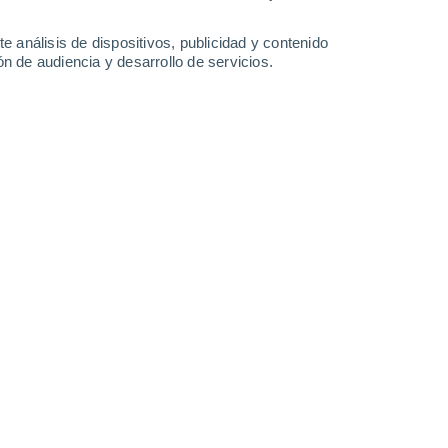
21°
/
14°
26°
/
11°
28°
/
12°
29°
/
16°
e análisis de dispositivos, publicidad y contenido
n de audiencia y desarrollo de servicios.
-
29
km/h
14
-
33
km/h
15
-
33
km/h
12
-
29
km/h
nuboso
Oeste
1 Bajo
°
14
-
28 km/h
FPS:
no
s
Oeste
1 Bajo
°
12
-
28 km/h
FPS:
no
s
Oeste
0 Bajo
°
11
-
24 km/h
FPS:
no
Noroeste
0 Bajo
°
12
-
23 km/h
FPS:
no