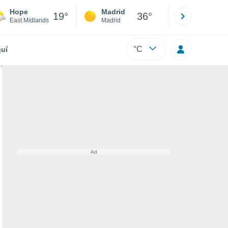
Hope
Madrid
Barcelona
19°
36°
East Midlands
Madrid
Barcelona
°C
uí