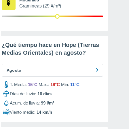
Gramíneas (29 #/m³)
¿Qué tiempo hace en Hope (Tierras
Medias Orientales) en
agosto
?
Agosto
T. Media:
15°C
Max.:
18°C
Min:
11°C
Días de lluvia:
16
días
Acum. de lluvia:
99 l/m²
Viento medio:
14 km/h