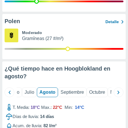
 seleccionar
o.
calización
precisa e
Polen
Detalle
ión mediante
Moderado
, publicidad
Gramíneas (27 #/m³)
dos,
 publicidad
,
ón de
¿Qué tiempo hace en Hoogblokland en
 desarrollo
s.
agosto
?
tros 1199
ios
yo
Junio
Julio
Agosto
Septiembre
Octubre
Noviemb
T. Media:
18°C
Max.:
22°C
Min:
14°C
Días de lluvia:
14
días
Acum. de lluvia:
82 l/m²