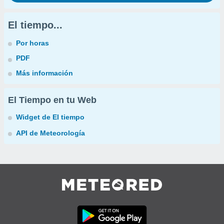
El tiempo...
Por horas
PDF
Más información
El Tiempo en tu Web
Widget de El tiempo
API de Meteorología