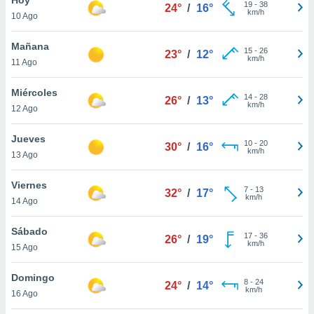
19
-
38
24°
/
16°
km/h
10 Ago
do en
 mismo.
sultar más
Mañana
15
-
26
23°
/
12°
 en nuestra
km/h
11 Ago
 Cookies
y
ualquier
Miércoles
14
-
28
26°
/
13°
km/h
12 Ago
ento
 botón
ación de
Jueves
10
-
20
30°
/
16°
kies
km/h
13 Ago
 disponible
e nuestra
Viernes
7
-
13
.
32°
/
17°
km/h
14 Ago
IVAMENTE,
Sábado
17
-
36
26°
/
19°
km/h
15 Ago
as
 a cookies
Domingo
8
-
24
24°
/
14°
km/h
 no aceptar
16 Ago
ón de