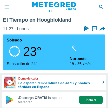
El Tiempo en Hoogblokland
privacidad
11:27
Lunes
...
o de
tiempo.com)
borado por
Soleado
es para
23°
ue la
 que se
e calidad.
Noroeste
eder a este
Sensación de 24°
18
35 km/h
ediante las
opciones:
Domo de calor
ookies y
Se esperan temperaturas de 43 ºC y noches
e forma
tórridas en España
d digital
¡Descarga
GRATIS
la app de
Instalar
ada, basada
Meteored!
mación