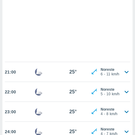
sultar más
 en nuestra
 Cookies
y
ualquier
ento
 botón
ación de
kies
 disponible
e nuestra
.
Noreste
25°
21:00
6
-
11
km/h
IVAMENTE,
Noreste
25°
22:00
5
-
10
km/h
as
 a cookies
 no aceptar
Noreste
25°
23:00
ón de
4
-
8
km/h
uedes
uestro sitio
Noreste
.com. En
25°
24:00
4
-
7
km/h