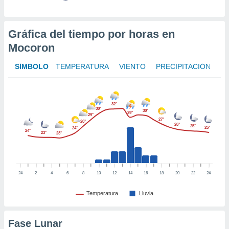
te
 de que
talarán
Gráfica del tiempo por horas en
e sean
para
Mocoron
a
por el sitio
SÍMBOLO
TEMPERATURA
VIENTO
PRECIPITACIÓN
o se
cookies para
nto ni para
32°
licidad o
30°
30°
29°
29°
27°
26°
26°
25°
25°
ado, aunque
24°
24°
23°
23°
sualizar
general no
ada. Puedes
 instalación
24
2
4
6
8
10
12
14
16
18
20
22
24
y acceder a
io web a
Temperatura
Lluvia
ste abono
 botón
.
Fase Lunar