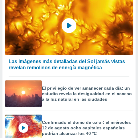
er momento
ic en
o en
 Cookies
en
eb.
y
socios
el
Las imágenes más detalladas del Sol jamás vistas
revelan remolinos de energía magnética
to de
la
El privilegio de ver amanecer cada día: un
 en un
estudio revela la desigualdad en el acceso
 y/o acceder
a la luz natural en las ciudades
 de datos
ara
 anuncios
ar perfiles
Confirmado el domo de calor: el miércoles
idad
12 de agosto ocho capitales españolas
a, utilizar
podrían alcanzar los 40 ºC
a