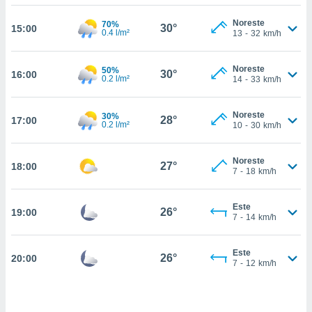
estra
ara seguir
Noreste
70%
30°
15:00
e contenido
0.4 l/m²
13
-
32
km/h
stándares
ACEPTAR
sin coste.
Y
Noreste
50%
30°
16:00
CONTINUAR
 botón
0.2 l/m²
14
-
33
km/h
continuar",
der a la
CONFIGURACIÓN
Noreste
30%
ndo la
28°
17:00
0.2 l/m²
10
-
30
km/h
 de todas
, ya sean
de nuestros
Noreste
27°
18:00
 nos
7
-
18
km/h
 y análisis
Este
tamiento en
26°
19:00
7
-
14
km/h
b, así como
un perfil
para
Este
26°
20:00
7
-
12
km/h
ublicidad y
do en
 mismo.