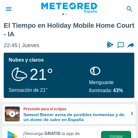
e Court
El Tiempo en Holiday Mobile Home Court
privacidad
- IA
o de
tiempo.com)
22:45
Jueves
...
borado por
es para
Nubes y claros
ue la
 que se
21°
e calidad.
eder a este
Menguante
ediante las
Sensación de 21°
opciones:
Iluminada:
43%
ookies y
e forma
Previsión para el eclipse
Samuel Biener avisa de posibles tormentas y de
un domo de calor en España
d digital
ada, basada
¡Descarga
GRATIS
la app de
mación
Instalar