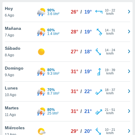
do en
Hoy
90%
10
-
22
26°
/
19°
 mismo.
3.6 l/m²
km/h
6 Ago
sultar más
 en nuestra
Mañana
60%
14
-
31
 Cookies
y
28°
/
19°
1.4 l/m²
km/h
7 Ago
ualquier
ento
Sábado
14
-
24
27°
/
18°
 botón
km/h
8 Ago
ación de
kies
Domingo
80%
19
-
39
 disponible
31°
/
19°
9.3 l/m²
km/h
9 Ago
e nuestra
.
Lunes
70%
18
-
37
31°
/
22°
8.7 l/m²
km/h
IVAMENTE,
10 Ago
Martes
80%
21
-
51
31°
/
21°
as
25 l/m²
km/h
11 Ago
 a cookies
 no aceptar
Miércoles
10
-
21
29°
/
20°
ón de
km/h
12 Ago