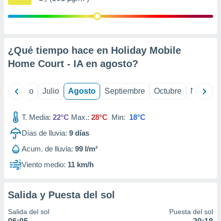
 seleccionar
o.
calización
precisa e
ión mediante
¿Qué tiempo hace en Holiday Mobile
Home Court - IA en
agosto
?
, publicidad
dos,
yo
Junio
Julio
Agosto
Septiembre
Octubre
Noviemb
 publicidad
,
ón de
T. Media:
22°C
Max.:
28°C
Min:
18°C
 desarrollo
s.
Días de lluvia:
9
días
tros 1199
Acum. de lluvia:
99 l/m²
ios
Viento medio:
11 km/h
Salida y Puesta del sol
Salida del sol
Puesta del sol