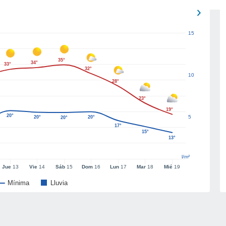
15
35°
34°
33°
32°
10
28°
23°
19°
20°
5
20°
20°
20°
17°
15°
13°
l/m²
Jue
13
Vie
14
Sáb
15
Dom
16
Lun
17
Mar
18
Mié
19
Mínima
Lluvia