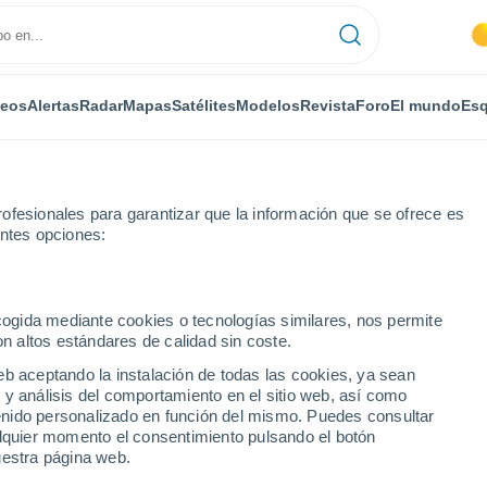
deos
Alertas
Radar
Mapas
Satélites
Modelos
Revista
Foro
El mundo
Esq
ofesionales para garantizar que la información que se ofrece es
entes opciones:
ecogida mediante cookies o tecnologías similares, nos permite
on altos estándares de calidad sin coste.
nnen
eb aceptando la instalación de todas las cookies, ya sean
 y análisis del comportamiento en el sitio web, así como
...
ntenido personalizado en función del mismo. Puedes consultar
alquier momento el consentimiento pulsando el botón
Por horas
uestra página web.
Cielos despejados en las
próximas horas