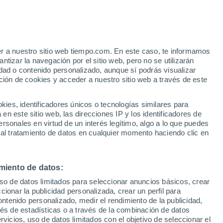
er a nuestro sitio web tiempo.com. En este caso, te informamos
h
tizar la navegación por el sitio web, pero no se utilizarán
dad o contenido personalizado, aunque sí podrás visualizar
ción de cookies y acceder a nuestro sitio web a través de este
 de
es, identificadores únicos o tecnologías similares para
n este sitio web, las direcciones IP y los identificadores de
rsonales en virtud de un interés legítimo, algo a lo que puedes
 temperatura
Radar de lluvia
Satélites
Modelos
 al tratamiento de datos en cualquier momento haciendo clic en
miento de datos:
Lunes
Martes
Miércoles
Jueves
uso de datos limitados para seleccionar anuncios básicos, crear
10 Ago
11 Ago
12 Ago
13 Ago
ccionar la publicidad personalizada, crear un perfil para
ontenido personalizado, medir el rendimiento de la publicidad,
vés de estadísticas o a través de la combinación de datos
rvicios, uso de datos limitados con el objetivo de seleccionar el
70%