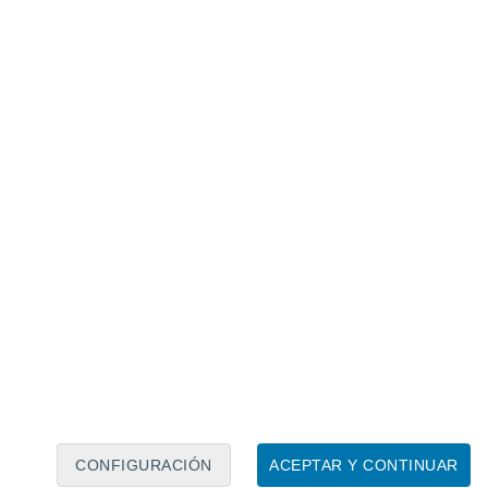
Calendario lunar
Lun
Mar
Mié
Jue
Vie
Sáb
Dom
7
8
9
10
11
12
13
14
15
16
17
18
19
20
CONFIGURACIÓN
ACEPTAR Y CONTINUAR