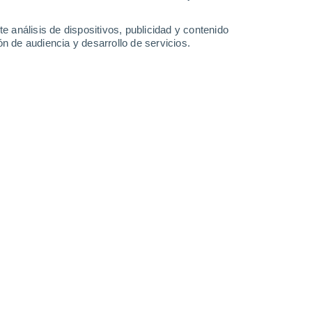
2.3 l/m²
28°
/
21°
30°
/
18°
31°
/
18°
33°
/
20°
e análisis de dispositivos, publicidad y contenido
n de audiencia y desarrollo de servicios.
-
32
km/h
12
-
22
km/h
9
-
29
km/h
10
-
25
km/h
 agosto
Noreste
1 Bajo
7
-
18 km/h
FPS:
no
Noreste
3 Medio
7
-
20 km/h
FPS:
6-10
Noreste
5 Medio
9
-
23 km/h
FPS:
6-10
Noreste
6 Alto
10
-
25 km/h
FPS:
15-25