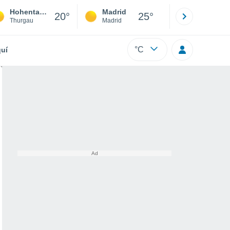
Hohentannen
Madrid
Barcelona
20°
25°
Thurgau
Madrid
Barcelona
°C
uí