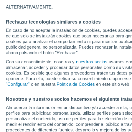
19°
ALTERNATIVAMENTE,
Rechazar tecnologías similares a cookies
Noreste
En caso de no aceptar la instalación de cookies, puedes acced
Sensación de 19°
7
-
18 km/
de que solo se instalarán cookies que sean necesarias para garan
cookies para analizar el comportamiento ni para mostrar publici
publicidad general no personalizada. Puedes rechazar la instala
abono pulsando el botón "Rechazar".
Previsión para el eclipse
Samuel Biener avisa de posibles tormentas y
Con su consentimiento, nosotros y
nuestros socios
usamos cooki
un domo de calor en España
almacenar, acceder y procesar datos personales como su visita e
cookies. Es posible que algunos proveedores traten tus datos pe
El Tiempo 1 - 7 días
Por horas
Actualidad
Mapa de
oponerte. Para ello, puede retirar su consentimiento u oponerse
"Configurar"
o en nuestra
Política de Cookies
en este sitio web.
Nosotros y nuestros socios hacemos el siguiente trata
Mañana
Domingo
Hoy
Almacenar la información en un dispositivo y/o acceder a ella, 
8 Ago
9 Ago
7 Ago
perfiles para publicidad personalizada, utilizar perfiles para sele
personalizar el contenido, uso de perfiles para la selección de c
medir el rendimiento del contenido, comprender al público a tra
procedentes de diferentes fuentes, desarrollo y mejora de los se
30%