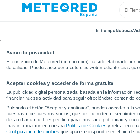
El tiempo
Noticias
Ví
Aviso de privacidad
El contenido de Meteored (tiempo.com) ha sido elaborado por pr
de calidad. Puedes acceder a este sitio web mediante las sigui
Aceptar cookies y acceder de forma gratuita
Inicio
Suiza
Turgovia
Hohentannen
La publicidad digital personalizada, basada en la información r
financiar nuestra actividad para seguir ofreciéndote contenido c
El Tiempo en Hohenta
Pulsando el botón "Aceptar y continuar", puedes acceder a la w
nuestras o de nuestros socios, que nos permiten el seguimiento
09:18
Viernes
desarrollar un perfil específico para mostrarte publicidad y co
más información en nuestra
Política de Cookies
y retirar en cu
Configuración de cookies
que aparece disponible en el pie de n
Soleado