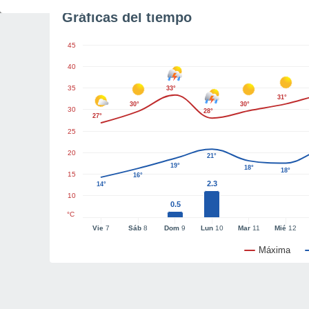
Gráficas del tiempo
45
40
35
33°
31°
30°
30°
30
28°
27°
25
20
21°
19°
18°
18°
15
16°
2.3
14°
10
0.5
°C
Vie
7
Sáb
8
Dom
9
Lun
10
Mar
11
Mié
12
Máxima