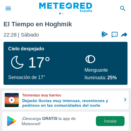
El Tiempo en Hoghmik
privacidad
22:28
Sábado
...
o de
tiempo.com)
borado por
Cielo despejado
es para
17°
ue la
 que se
e calidad.
Menguante
eder a este
Sensación de 17°
Iluminada:
25%
ediante las
opciones:
Tormentas muy fuertes
ookies y
Dejarán lluvias muy intensas, reventones y
e forma
pedrisco en las comunidades del norte
d digital
¡Descarga
GRATIS
la app de
Instalar
ada, basada
Meteored!
mación