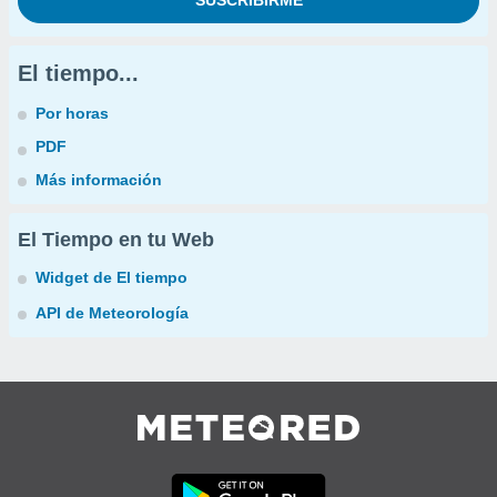
El tiempo...
Por horas
PDF
Más información
El Tiempo en tu Web
Widget de El tiempo
API de Meteorología