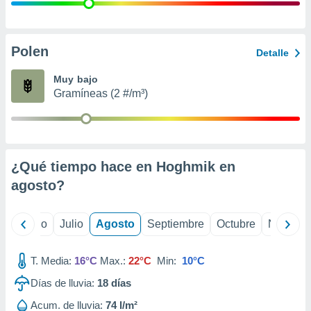
 seleccionar
o.
calización
precisa e
Polen
Detalle
ión mediante
Muy bajo
, publicidad
Gramíneas (2 #/m³)
dos,
 publicidad
,
ón de
¿Qué tiempo hace en Hoghmik en
 desarrollo
s.
agosto
?
tros 1199
ios
yo
Junio
Julio
Agosto
Septiembre
Octubre
Noviemb
T. Media:
16°C
Max.:
22°C
Min:
10°C
Días de lluvia:
18
días
Acum. de lluvia:
74 l/m²