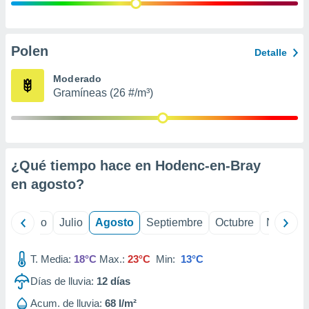
 seleccionar
o.
calización
precisa e
Polen
Detalle
ión mediante
Moderado
, publicidad
Gramíneas (26 #/m³)
dos,
 publicidad
,
ón de
¿Qué tiempo hace en Hodenc-en-Bray
 desarrollo
s.
en
agosto
?
tros 1199
ios
yo
Junio
Julio
Agosto
Septiembre
Octubre
Noviemb
T. Media:
18°C
Max.:
23°C
Min:
13°C
Días de lluvia:
12
días
Acum. de lluvia:
68 l/m²