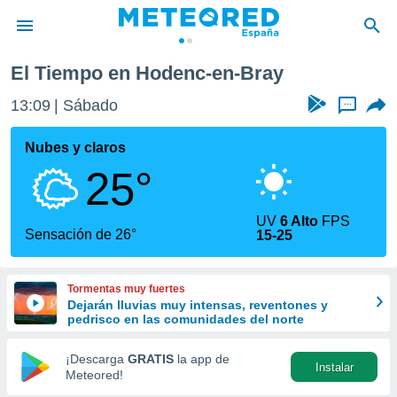
El Tiempo en Hodenc-en-Bray
privacidad
13:09
Sábado
...
o de
tiempo.com)
borado por
Nubes y claros
es para
25°
ue la
 que se
e calidad.
UV
6 Alto
FPS
eder a este
Sensación de 26°
15-25
ediante las
opciones:
Tormentas muy fuertes
ookies y
Dejarán lluvias muy intensas, reventones y
e forma
pedrisco en las comunidades del norte
d digital
¡Descarga
GRATIS
la app de
Instalar
ada, basada
Meteored!
mación