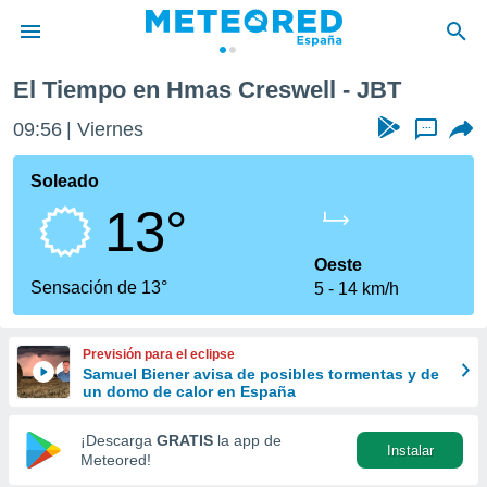
El Tiempo en Hmas Creswell - JBT
privacidad
09:56
Viernes
...
o de
tiempo.com)
borado por
Soleado
es para
13°
ue la
 que se
e calidad.
Oeste
eder a este
Sensación de 13°
5
14 km/h
ediante las
opciones:
Previsión para el eclipse
ookies y
Samuel Biener avisa de posibles tormentas y de
e forma
un domo de calor en España
d digital
¡Descarga
GRATIS
la app de
Instalar
ada, basada
Meteored!
mación