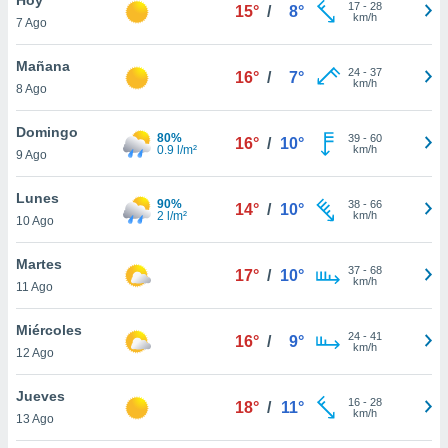
17
-
28
15°
/
8°
km/h
7 Ago
do en
 mismo.
sultar más
Mañana
24
-
37
16°
/
7°
 en nuestra
km/h
8 Ago
 Cookies
y
ualquier
Domingo
80%
39
-
60
16°
/
10°
0.9 l/m²
km/h
9 Ago
ento
 botón
ación de
Lunes
90%
38
-
66
14°
/
10°
kies
2 l/m²
km/h
10 Ago
 disponible
e nuestra
Martes
37
-
68
.
17°
/
10°
km/h
11 Ago
IVAMENTE,
Miércoles
24
-
41
16°
/
9°
km/h
12 Ago
as
 a cookies
Jueves
16
-
28
18°
/
11°
km/h
 no aceptar
13 Ago
ón de