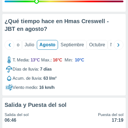
 seleccionar
o.
calización
precisa e
¿Qué tiempo hace en Hmas Creswell -
ión mediante
JBT en
agosto
?
, publicidad
yo
Junio
Julio
Agosto
Septiembre
Octubre
Noviemb
dos,
 publicidad
,
T. Media:
13°C
Max.:
16°C
Min:
10°C
ón de
Días de lluvia:
7
días
 desarrollo
s.
Acum. de lluvia:
63 l/m²
tros 1199
Viento medio:
16 km/h
ios
Salida y Puesta del sol
Salida del sol
Puesta del sol
06:46
17:19