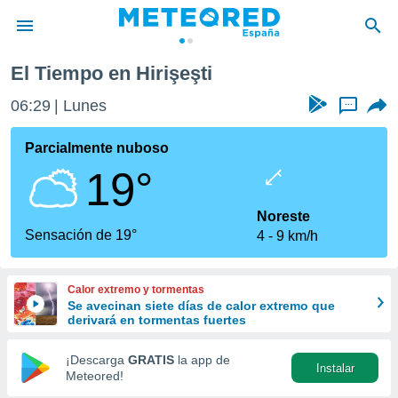
El Tiempo en Hirişeşti
privacidad
06:29
Lunes
...
o de
tiempo.com)
borado por
Parcialmente nuboso
es para
19°
ue la
 que se
e calidad.
Noreste
eder a este
Sensación de 19°
4
9 km/h
ediante las
opciones:
Calor extremo y tormentas
ookies y
Se avecinan siete días de calor extremo que
e forma
derivará en tormentas fuertes
d digital
¡Descarga
GRATIS
la app de
Instalar
ada, basada
Meteored!
mación