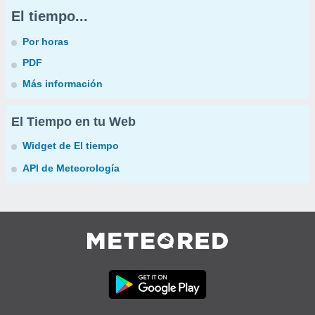
El tiempo...
Por horas
PDF
Más información
El Tiempo en tu Web
Widget de El tiempo
API de Meteorología