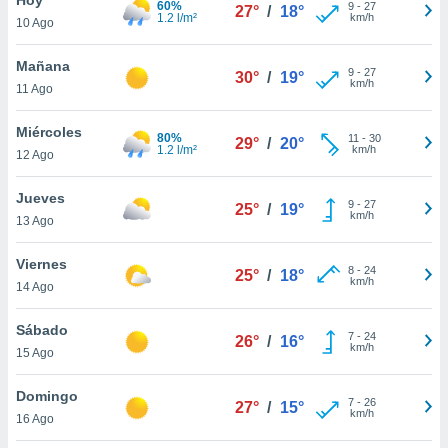
60%
9
-
27
27°
/
18°
1.2 l/m²
km/h
10 Ago
do en
 mismo.
sultar más
Mañana
9
-
27
30°
/
19°
 en nuestra
km/h
11 Ago
 Cookies
y
ualquier
Miércoles
80%
11
-
30
29°
/
20°
1.2 l/m²
km/h
12 Ago
ento
 botón
ación de
Jueves
9
-
27
25°
/
19°
kies
km/h
13 Ago
 disponible
e nuestra
Viernes
8
-
24
.
25°
/
18°
km/h
14 Ago
IVAMENTE,
Sábado
7
-
24
26°
/
16°
km/h
15 Ago
as
 a cookies
Domingo
7
-
26
27°
/
15°
km/h
 no aceptar
16 Ago
ón de