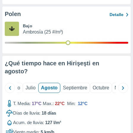
 seleccionar
o.
Polen
Detalle
calización
precisa e
Bajo
ión mediante
Ambrosía (25 #/m³)
, publicidad
dos,
 publicidad
,
¿Qué tiempo hace en Hirişeşti en
ón de
agosto
?
 desarrollo
s.
tros 1199
yo
Junio
Julio
Agosto
Septiembre
Octubre
Noviemb
ios
T. Media:
17°C
Max.:
22°C
Min:
12°C
Días de lluvia:
18
días
Acum. de lluvia:
127 l/m²
Viento medio:
5 km/h