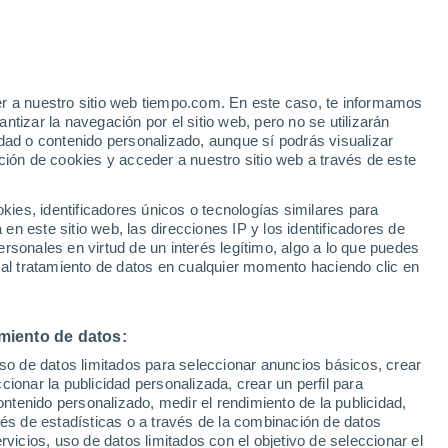
er a nuestro sitio web tiempo.com. En este caso, te informamos
/h
tizar la navegación por el sitio web, pero no se utilizarán
dad o contenido personalizado, aunque sí podrás visualizar
ción de cookies y acceder a nuestro sitio web a través de este
 de
es, identificadores únicos o tecnologías similares para
n este sitio web, las direcciones IP y los identificadores de
rsonales en virtud de un interés legítimo, algo a lo que puedes
e nubosidad
Radar de lluvia
Satélites
Modelos
 al tratamiento de datos en cualquier momento haciendo clic en
miento de datos:
omingo
Lunes
Martes
Miércoles
uso de datos limitados para seleccionar anuncios básicos, crear
9 Ago
10 Ago
11 Ago
12 Ago
ccionar la publicidad personalizada, crear un perfil para
ontenido personalizado, medir el rendimiento de la publicidad,
vés de estadísticas o a través de la combinación de datos
rvicios, uso de datos limitados con el objetivo de seleccionar el