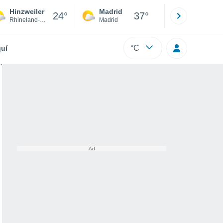
Hinzweiler
Madrid
Barcelona
24°
37°
Rhineland-Palatinate
Madrid
Barcelona
°C
uí