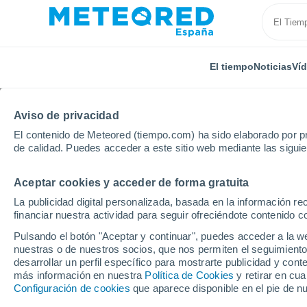
El tiempo
Noticias
Ví
Aviso de privacidad
El contenido de Meteored (tiempo.com) ha sido elaborado por pr
de calidad. Puedes acceder a este sitio web mediante las sigui
Aceptar cookies y acceder de forma gratuita
Inicio
Alemania
Renania-Palatinado
Hinzweiler
La publicidad digital personalizada, basada en la información r
financiar nuestra actividad para seguir ofreciéndote contenido c
El Tiempo en Hinzweile
Pulsando el botón "Aceptar y continuar", puedes acceder a la w
nuestras o de nuestros socios, que nos permiten el seguimiento
18:33
Jueves
desarrollar un perfil específico para mostrarte publicidad y co
más información en nuestra
Política de Cookies
y retirar en cu
Configuración de cookies
que aparece disponible en el pie de n
Nubes y claros