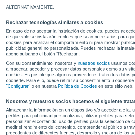
24°
ALTERNATIVAMENTE,
Rechazar tecnologías similares a cookies
Noroeste
En caso de no aceptar la instalación de cookies, puedes acced
Sensación de 25°
14
-
32 km
de que solo se instalarán cookies que sean necesarias para garan
cookies para analizar el comportamiento ni para mostrar publici
publicidad general no personalizada. Puedes rechazar la instala
abono pulsando el botón "Rechazar".
Previsión para el eclipse
Samuel Biener avisa de posibles tormentas y
Con su consentimiento, nosotros y
nuestros socios
usamos cooki
un domo de calor en España
almacenar, acceder y procesar datos personales como su visita e
cookies. Es posible que algunos proveedores traten tus datos pe
El Tiempo 1 - 7 días
Por horas
Actualidad
Mapa d
oponerte. Para ello, puede retirar su consentimiento u oponerse
"Configurar"
o en nuestra
Política de Cookies
en este sitio web.
Nosotros y nuestros socios hacemos el siguiente trata
Mañana
Sábado
D
Hoy
Almacenar la información en un dispositivo y/o acceder a ella, 
7 Ago
8 Ago
6 Ago
perfiles para publicidad personalizada, utilizar perfiles para sele
personalizar el contenido, uso de perfiles para la selección de c
medir el rendimiento del contenido, comprender al público a tra
procedentes de diferentes fuentes, desarrollo y mejora de los se