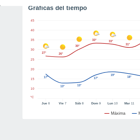
Gráficas del tiempo
45
40
35
33°
33°
31°
30°
30
27°
26°
25
20
19°
18°
17°
17°
15
13°
13°
10
°C
Jue
6
Vie
7
Sáb
8
Dom
9
Lun
10
Mar
11
Máxima