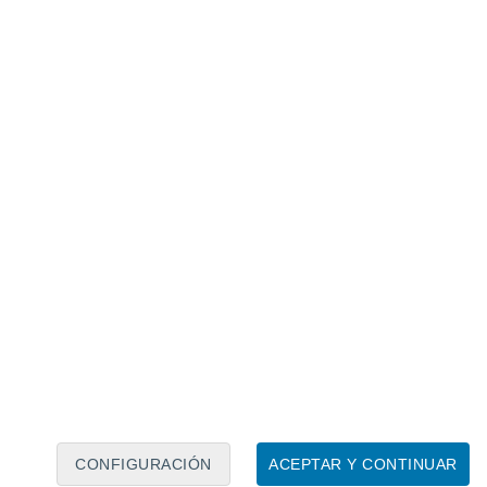
Calendario lunar
Lun
Mar
Mié
Jue
Vie
Sáb
Dom
6
7
8
9
10
11
12
13
14
15
16
17
18
19
CONFIGURACIÓN
ACEPTAR Y CONTINUAR