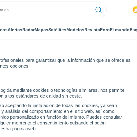
deos
Alertas
Radar
Mapas
Satélites
Modelos
Revista
Foro
El mundo
Esq
ofesionales para garantizar que la información que se ofrece es
entes opciones:
ecogida mediante cookies o tecnologías similares, nos permite
on altos estándares de calidad sin coste.
r
eb aceptando la instalación de todas las cookies, ya sean
 y análisis del comportamiento en el sitio web, así como
...
ntenido personalizado en función del mismo. Puedes consultar
alquier momento el consentimiento pulsando el botón
Por horas
uestra página web.
Cielos despejados en las
próximas horas