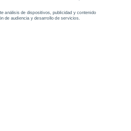
33°
/
17°
33°
/
19°
31°
/
18°
35°
/
16°
e análisis de dispositivos, publicidad y contenido
n de audiencia y desarrollo de servicios.
-
36
km/h
17
-
40
km/h
15
-
31
km/h
13
-
34
km/h
osto
Oeste
3 Medio
14
-
36 km/h
FPS:
6-10
uboso
Noroeste
1 Bajo
14
-
33 km/h
FPS:
no
Noroeste
1 Bajo
14
-
32 km/h
FPS:
no
Noroeste
0 Bajo
12
-
29 km/h
FPS:
no