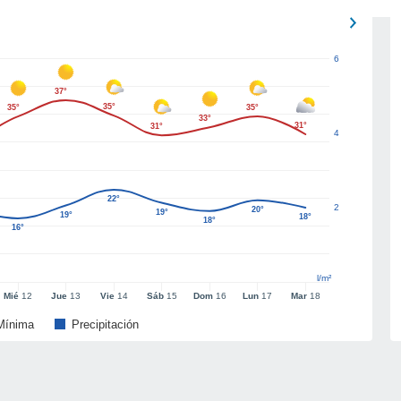
6
37°
35°
35°
35°
33°
31°
31°
4
22°
2
20°
19°
19°
18°
18°
16°
l/m²
Mié
12
Jue
13
Vie
14
Sáb
15
Dom
16
Lun
17
Mar
18
Mínima
Precipitación