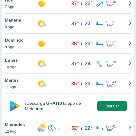
19
-
40
37°
/
22°
km/h
7 Ago
do en
 mismo.
sultar más
Mañana
12
-
31
37°
/
23°
 en nuestra
km/h
8 Ago
 Cookies
y
ualquier
Domingo
16
-
37
38°
/
23°
km/h
9 Ago
ento
 botón
ación de
Lunes
16
-
39
37°
/
24°
kies
km/h
10 Ago
 disponible
e nuestra
Martes
17
-
43
.
35°
/
23°
km/h
11 Ago
IVAMENTE,
¡Descarga
GRATIS
la app de
Instalar
Meteored!
as
 a cookies
Miércoles
 no aceptar
70%
16
-
41
32°
/
22°
0.3 l/m²
km/h
12 Ago
ón de