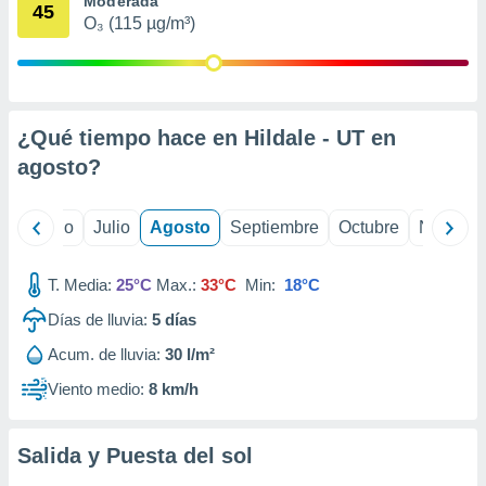
Moderada
 seleccionar
45
o.
O₃ (115 µg/m³)
calización
precisa e
ión mediante
¿Qué tiempo hace en Hildale - UT en
, publicidad
agosto
?
dos,
 publicidad
,
yo
Junio
Julio
Agosto
Septiembre
Octubre
Noviemb
ón de
 desarrollo
s.
T. Media:
25°C
Max.:
33°C
Min:
18°C
tros 1199
Días de lluvia:
5
días
ios
Acum. de lluvia:
30 l/m²
Viento medio:
8 km/h
Salida y Puesta del sol