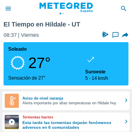
El Tiempo en Hildale - UT
privacidad
08:37
Viernes
...
o de
tiempo.com)
borado por
Soleado
es para
27°
ue la
 que se
e calidad.
Suroeste
eder a este
Sensación de 27°
5
14 km/h
ediante las
opciones:
ookies y
Aviso de nivel naranja
Alerta importante por altas temperaturas en Hildale hoy
e forma
d digital
Tormentas fuertes
ada, basada
Esta tarde las tormentas dejarán fenómenos
adversos en 6 comunidades
mación