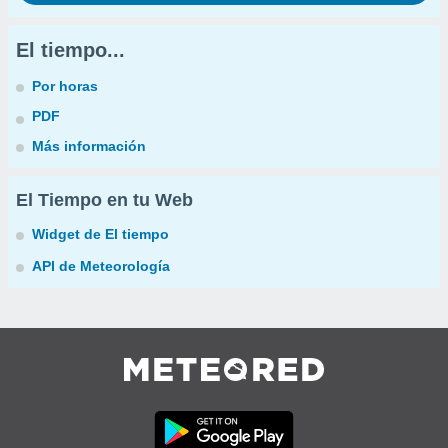
El tiempo...
Por horas
PDF
Más información
El Tiempo en tu Web
Widget de El tiempo
API de Meteorología