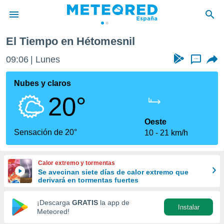
El Tiempo en Hétomesnil
privacidad
09:06
Lunes
...
o de
tiempo.com)
borado por
Nubes y claros
es para
20°
ue la
 que se
e calidad.
Oeste
eder a este
Sensación de 20°
10
21 km/h
ediante las
opciones:
Calor extremo y tormentas
ookies y
Se avecinan siete días de calor extremo que
e forma
derivará en tormentas fuertes
d digital
¡Descarga
GRATIS
la app de
Instalar
ada, basada
Meteored!
mación