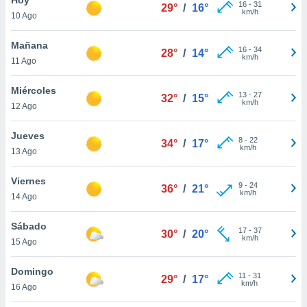
16
-
31
29°
/
16°
km/h
10 Ago
do en
 mismo.
sultar más
Mañana
16
-
34
28°
/
14°
 en nuestra
km/h
11 Ago
 Cookies
y
ualquier
Miércoles
13
-
27
32°
/
15°
km/h
12 Ago
ento
 botón
ación de
Jueves
8
-
22
34°
/
17°
kies
km/h
13 Ago
 disponible
e nuestra
Viernes
9
-
24
.
36°
/
21°
km/h
14 Ago
IVAMENTE,
Sábado
17
-
37
30°
/
20°
km/h
15 Ago
as
 a cookies
Domingo
11
-
31
29°
/
17°
km/h
 no aceptar
16 Ago
ón de