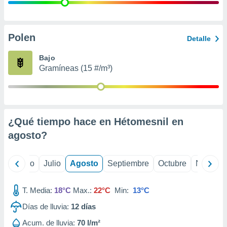
 seleccionar
o.
calización
precisa e
Polen
Detalle
ión mediante
Bajo
, publicidad
Gramíneas (15 #/m³)
dos,
 publicidad
,
ón de
¿Qué tiempo hace en Hétomesnil en
 desarrollo
s.
agosto
?
tros 1199
ios
yo
Junio
Julio
Agosto
Septiembre
Octubre
Noviemb
T. Media:
18°C
Max.:
22°C
Min:
13°C
Días de lluvia:
12
días
Acum. de lluvia:
70 l/m²