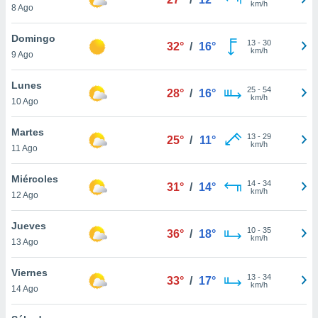
km/h
8 Ago
do en
 mismo.
Domingo
13
-
30
sultar más
32°
/
16°
km/h
9 Ago
 en nuestra
 Cookies
y
Lunes
ualquier
25
-
54
28°
/
16°
km/h
10 Ago
ento
 botón
Martes
13
-
29
25°
/
11°
ación de
km/h
11 Ago
kies
 disponible
Miércoles
e nuestra
14
-
34
31°
/
14°
km/h
.
12 Ago
IVAMENTE,
Jueves
10
-
35
36°
/
18°
km/h
13 Ago
as
Viernes
 a cookies
13
-
34
33°
/
17°
km/h
14 Ago
 no aceptar
ón de