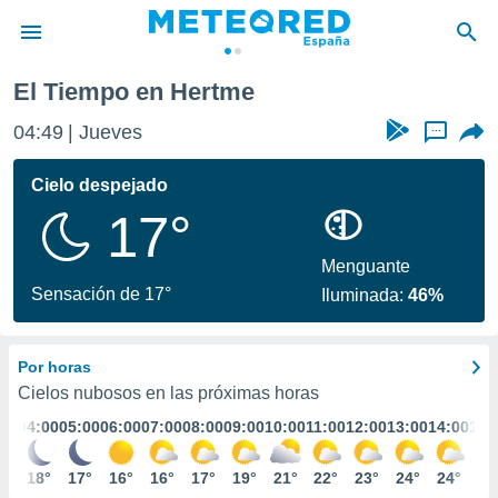
El Tiempo en Hertme
privacidad
04:49
Jueves
...
o de
tiempo.com)
borado por
Cielo despejado
es para
17°
ue la
 que se
e calidad.
Menguante
eder a este
Sensación de 17°
Iluminada:
46%
ediante las
opciones:
Por horas
ookies y
e forma
Cielos nubosos en las próximas horas
:00
04:00
05:00
06:00
07:00
08:00
09:00
10:00
11:00
12:00
13:00
14:00
15:
d digital
ada, basada
9°
18°
17°
16°
16°
17°
19°
21°
22°
23°
24°
24°
24
mación