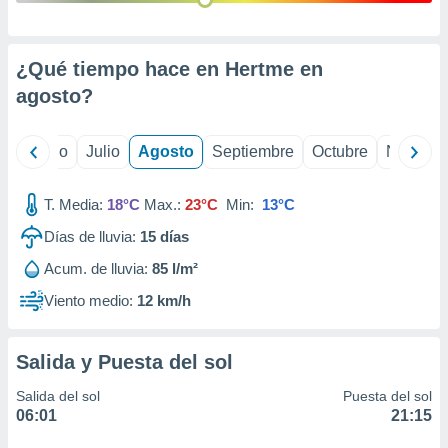
 seleccionar
o.
calización
¿Qué tiempo hace en Hertme en
precisa e
ión mediante
agosto
?
, publicidad
yo
Junio
Julio
Agosto
Septiembre
Octubre
Noviemb
dos,
 publicidad
,
T. Media:
18°C
Max.:
23°C
Min:
13°C
ón de
Días de lluvia:
15
días
 desarrollo
s.
Acum. de lluvia:
85 l/m²
tros 1199
Viento medio:
12 km/h
ios
Salida y Puesta del sol
Salida del sol
Puesta del sol
06:01
21:15