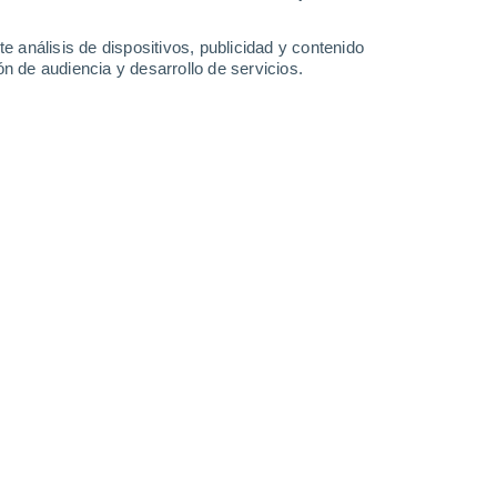
21°
/
18°
23°
/
19°
22°
/
19°
23°
/
19°
e análisis de dispositivos, publicidad y contenido
n de audiencia y desarrollo de servicios.
-
35
km/h
25
-
31
km/h
15
-
26
km/h
18
-
24
km/h
s
Noreste
2 Bajo
°
15
-
18 km/h
FPS:
no
s
Noreste
1 Bajo
°
16
-
20 km/h
FPS:
no
s
Noreste
0 Bajo
°
18
-
22 km/h
FPS:
no
s
Este
0 Bajo
°
23
-
26 km/h
FPS:
no