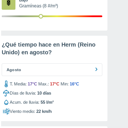
Gramíneas (8 #/m³)
¿Qué tiempo hace en Herm (Reino
Unido) en
agosto
?
Agosto
T. Media:
17°C
Max.:
17°C
Min:
16°C
Días de lluvia:
10
días
Acum. de lluvia:
55 l/m²
Viento medio:
22 km/h