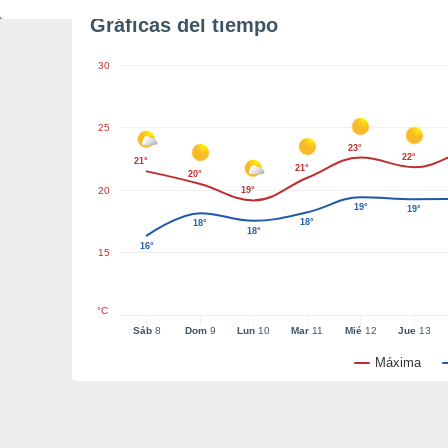
Gráficas del tiempo
30
25
23°
22°
21°
21°
20°
20
19°
19°
19°
18°
18°
18°
16°
15
°C
Sáb
8
Dom
9
Lun
10
Mar
11
Mié
12
Jue
13
Máxima