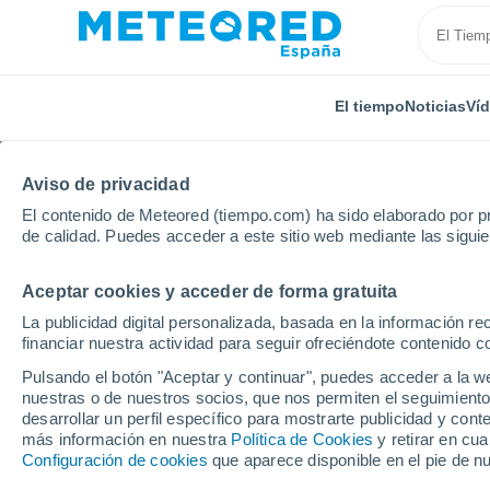
El tiempo
Noticias
Ví
Aviso de privacidad
El contenido de Meteored (tiempo.com) ha sido elaborado por pr
de calidad. Puedes acceder a este sitio web mediante las sigui
Aceptar cookies y acceder de forma gratuita
Inicio
Reino Unido
Islas del Canal
Herm
La publicidad digital personalizada, basada en la información r
financiar nuestra actividad para seguir ofreciéndote contenido c
El Tiempo en Herm (Re
Pulsando el botón "Aceptar y continuar", puedes acceder a la w
nuestras o de nuestros socios, que nos permiten el seguimiento
18:45
Sábado
desarrollar un perfil específico para mostrarte publicidad y co
más información en nuestra
Política de Cookies
y retirar en cu
Configuración de cookies
que aparece disponible en el pie de n
Nubes y claros