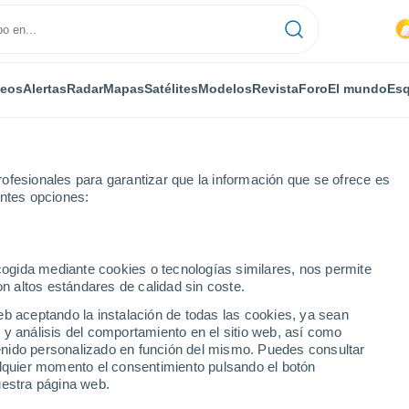
deos
Alertas
Radar
Mapas
Satélites
Modelos
Revista
Foro
El mundo
Esq
ofesionales para garantizar que la información que se ofrece es
entes opciones:
ecogida mediante cookies o tecnologías similares, nos permite
on altos estándares de calidad sin coste.
ino Unido)
eb aceptando la instalación de todas las cookies, ya sean
 y análisis del comportamiento en el sitio web, así como
...
ntenido personalizado en función del mismo. Puedes consultar
alquier momento el consentimiento pulsando el botón
Por horas
uestra página web.
Intervalos nubosos en las
próximas horas