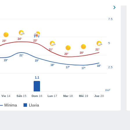
7.5
24°
23°
23°
5
21°
21°
20°
20°
21°
19°
19°
18°
18°
2.5
17°
17°
1.1
l/m²
Vie
14
Sáb
15
Dom
16
Lun
17
Mar
18
Mié
19
Jue
20
Mínima
Lluvia