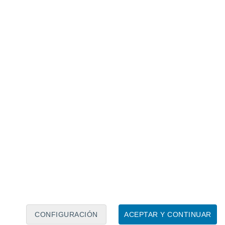
Calendario lunar
Lun
Mar
Mié
Jue
Vie
Sáb
Dom
8
9
10
11
12
13
14
15
16
17
18
19
20
21
CONFIGURACIÓN
ACEPTAR Y CONTINUAR