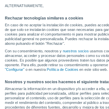
21°
ALTERNATIVAMENTE,
Rechazar tecnologías similares a cookies
Noreste
En caso de no aceptar la instalación de cookies, puedes acced
Sensación de 21°
18
-
22 km
de que solo se instalarán cookies que sean necesarias para garan
cookies para analizar el comportamiento ni para mostrar publici
publicidad general no personalizada. Puedes rechazar la instala
abono pulsando el botón "Rechazar".
Tormentas muy fuertes
Dejarán lluvias muy intensas, reventones y
Con su consentimiento, nosotros y
nuestros socios
usamos cooki
pedrisco en las comunidades del norte
almacenar, acceder y procesar datos personales como su visita e
cookies. Es posible que algunos proveedores traten tus datos pe
El Tiempo 1 - 7 días
Por horas
Actualidad
Mapa d
oponerte. Para ello, puede retirar su consentimiento u oponerse
"Configurar"
o en nuestra
Política de Cookies
en este sitio web.
Nosotros y nuestros socios hacemos el siguiente trata
Mañana
Lunes
Hoy
Almacenar la información en un dispositivo y/o acceder a ella, 
9 Ago
10 Ago
8 Ago
perfiles para publicidad personalizada, utilizar perfiles para sele
personalizar el contenido, uso de perfiles para la selección de c
medir el rendimiento del contenido, comprender al público a tra
procedentes de diferentes fuentes, desarrollo y mejora de los se