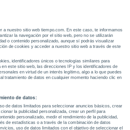
er a nuestro sitio web tiempo.com. En este caso, te informamos
/h
tizar la navegación por el sitio web, pero no se utilizarán
dad o contenido personalizado, aunque sí podrás visualizar
ción de cookies y acceder a nuestro sitio web a través de este
es, identificadores únicos o tecnologías similares para
n este sitio web, las direcciones IP y los identificadores de
rsonales en virtud de un interés legítimo, algo a lo que puedes
e nubosidad
Radar de lluvia
Satélites
Modelos
 al tratamiento de datos en cualquier momento haciendo clic en
miento de datos:
Martes
Miércoles
Jueves
Viernes
uso de datos limitados para seleccionar anuncios básicos, crear
11 Ago
12 Ago
13 Ago
14 Ago
ccionar la publicidad personalizada, crear un perfil para
ontenido personalizado, medir el rendimiento de la publicidad,
vés de estadísticas o a través de la combinación de datos
rvicios, uso de datos limitados con el objetivo de seleccionar el