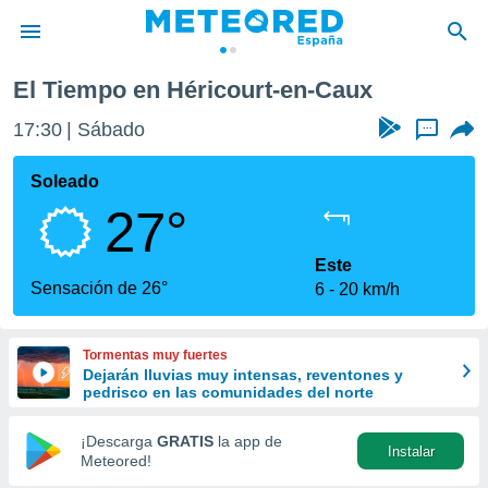
-Caux
El Tiempo en Héricourt-en-Caux
privacidad
17:30
Sábado
...
o de
tiempo.com)
borado por
Soleado
es para
27°
ue la
 que se
e calidad.
Este
eder a este
Sensación de 26°
6
20 km/h
ediante las
opciones:
Tormentas muy fuertes
ookies y
Dejarán lluvias muy intensas, reventones y
e forma
pedrisco en las comunidades del norte
d digital
¡Descarga
GRATIS
la app de
Instalar
ada, basada
Meteored!
mación