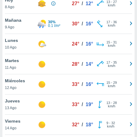
13
-
27
27°
/
12°
km/h
8 Ago
do en
 mismo.
sultar más
Mañana
30%
17
-
36
30°
/
16°
 en nuestra
0.1 l/m²
km/h
9 Ago
 Cookies
y
ualquier
Lunes
15
-
31
24°
/
16°
km/h
10 Ago
ento
 botón
ación de
Martes
17
-
35
28°
/
14°
kies
km/h
11 Ago
 disponible
e nuestra
Miércoles
15
-
29
.
33°
/
16°
km/h
12 Ago
IVAMENTE,
Jueves
13
-
28
33°
/
19°
km/h
13 Ago
as
 a cookies
Viernes
9
-
32
32°
/
18°
km/h
 no aceptar
14 Ago
ón de