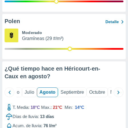
 seleccionar
o.
calización
precisa e
Polen
Detalle
ión mediante
Moderado
, publicidad
Gramíneas (29 #/m³)
dos,
 publicidad
,
ón de
¿Qué tiempo hace en Héricourt-en-
 desarrollo
s.
Caux en
agosto
?
tros 1199
ios
yo
Junio
Julio
Agosto
Septiembre
Octubre
Noviemb
T. Media:
18°C
Max.:
21°C
Min:
14°C
Días de lluvia:
13
días
Acum. de lluvia:
76 l/m²