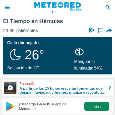
El Tiempo en Hércules
privacidad
23:30
Miércoles
...
o de
tiempo.com)
borado por
Cielo despejado
es para
26°
ue la
 que se
e calidad.
Menguante
eder a este
Sensación de 27°
Iluminada:
54%
ediante las
opciones:
Predicción
ookies y
A partir de las 15 horas crecerán tormentas que
e forma
dejarán lluvias muy fuertes, granizo y reventones
en el este peninsular
d digital
¡Descarga
GRATIS
la app de
Instalar
ada, basada
Meteored!
mación