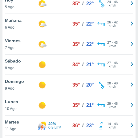
24
-
46
35°
/
22°
km/h
5 Ago
do en
 mismo.
sultar más
Mañana
26
-
42
35°
/
22°
 en nuestra
km/h
6 Ago
 Cookies
y
ualquier
Viernes
27
-
43
35°
/
22°
km/h
7 Ago
ento
 botón
ación de
Sábado
27
-
46
34°
/
21°
kies
km/h
8 Ago
 disponible
e nuestra
Domingo
28
-
48
.
35°
/
20°
km/h
9 Ago
IVAMENTE,
Lunes
29
-
48
35°
/
21°
km/h
10 Ago
as
 a cookies
Martes
40%
14
-
43
36°
/
23°
0.9 l/m²
km/h
 no aceptar
11 Ago
ón de