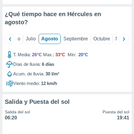
 seleccionar
o.
¿Qué tiempo hace en Hércules en
calización
precisa e
agosto
?
ión mediante
, publicidad
yo
Junio
Julio
Agosto
Septiembre
Octubre
Noviemb
dos,
T. Media:
26°C
Max.:
33°C
Min:
20°C
 publicidad
,
Días de lluvia:
6
días
ón de
 desarrollo
Acum. de lluvia:
30 l/m²
s.
Viento medio:
12 km/h
tros 1199
ios
Salida y Puesta del sol
Salida del sol
Puesta del sol
06:20
19:41