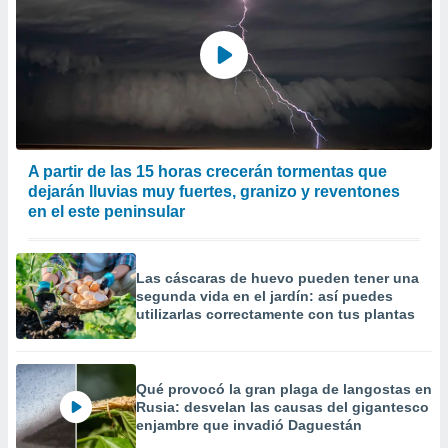
A partir de las 15 horas crecerán tormentas que
dejarán lluvias muy fuertes, granizo y reventones
en el este peninsular
Las cáscaras de huevo pueden tener una
segunda vida en el jardín: así puedes
utilizarlas correctamente con tus plantas
Qué provocó la gran plaga de langostas en
Rusia: desvelan las causas del gigantesco
enjambre que invadió Daguestán