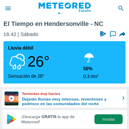
El Tiempo en Hendersonville - NC
privacidad
16:42
Sábado
...
o de
tiempo.com)
borado por
Lluvia débil
es para
26°
ue la
 que se
e calidad.
50%
eder a este
Sensación de 28°
0.3 l/m²
ediante las
opciones:
Tormentas muy fuertes
ookies y
Dejarán lluvias muy intensas, reventones y
e forma
pedrisco en las comunidades del norte
d digital
¡Descarga
GRATIS
la app de
Instalar
ada, basada
Meteored!
mación