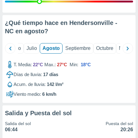
 seleccionar
o.
calización
precisa e
¿Qué tiempo hace en Hendersonville -
ión mediante
NC en
agosto
?
, publicidad
yo
Junio
Julio
Agosto
Septiembre
Octubre
Noviemb
dos,
 publicidad
,
T. Media:
22°C
Max.:
27°C
Min:
18°C
ón de
Días de lluvia:
17
días
 desarrollo
s.
Acum. de lluvia:
142 l/m²
tros 1199
Viento medio:
6 km/h
ios
Salida y Puesta del sol
Salida del sol
Puesta del sol
06:44
20:26