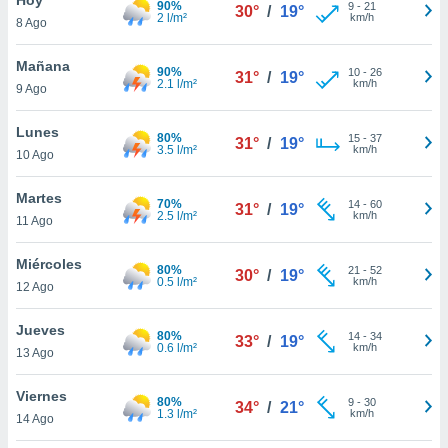
90%
9
-
21
30°
/
19°
2 l/m²
km/h
8 Ago
do en
 mismo.
sultar más
Mañana
90%
10
-
26
31°
/
19°
 en nuestra
2.1 l/m²
km/h
9 Ago
 Cookies
y
ualquier
Lunes
80%
15
-
37
31°
/
19°
3.5 l/m²
km/h
10 Ago
ento
 botón
ación de
Martes
70%
14
-
60
31°
/
19°
kies
2.5 l/m²
km/h
11 Ago
 disponible
e nuestra
Miércoles
80%
21
-
52
.
30°
/
19°
0.5 l/m²
km/h
12 Ago
IVAMENTE,
Jueves
80%
14
-
34
33°
/
19°
0.6 l/m²
km/h
13 Ago
as
 a cookies
Viernes
80%
9
-
30
34°
/
21°
1.3 l/m²
km/h
 no aceptar
14 Ago
ón de