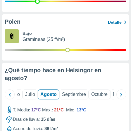
 seleccionar
o.
calización
precisa e
Polen
Detalle
ión mediante
Bajo
, publicidad
Gramíneas (25 #/m³)
dos,
 publicidad
,
ón de
¿Qué tiempo hace en Helsingor en
 desarrollo
s.
agosto
?
tros 1199
ios
yo
Junio
Julio
Agosto
Septiembre
Octubre
Noviemb
T. Media:
17°C
Max.:
21°C
Min:
13°C
Días de lluvia:
15
días
Acum. de lluvia:
88 l/m²