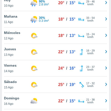
90%
29
-
46
20°
/
15°
2.8 l/m²
km/h
10 Ago
do en
 mismo.
sultar más
Mañana
30%
33
-
54
18°
/
15°
 en nuestra
0.3 l/m²
km/h
11 Ago
 Cookies
y
ualquier
Miércoles
15
-
24
18°
/
13°
km/h
12 Ago
ento
 botón
ación de
Jueves
16
-
29
22°
/
13°
kies
km/h
13 Ago
 disponible
e nuestra
Viernes
23
-
37
.
24°
/
16°
km/h
14 Ago
IVAMENTE,
Sábado
17
-
32
25°
/
19°
km/h
15 Ago
as
 a cookies
Domingo
21
-
38
22°
/
15°
km/h
 no aceptar
16 Ago
ón de