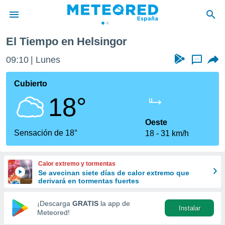
El Tiempo en Helsingor
privacidad
09:10
Lunes
...
o de
tiempo.com)
borado por
Cubierto
es para
18°
ue la
 que se
e calidad.
Oeste
eder a este
Sensación de 18°
18
31 km/h
ediante las
opciones:
Calor extremo y tormentas
ookies y
Se avecinan siete días de calor extremo que
e forma
derivará en tormentas fuertes
d digital
¡Descarga
GRATIS
la app de
Instalar
ada, basada
Meteored!
mación