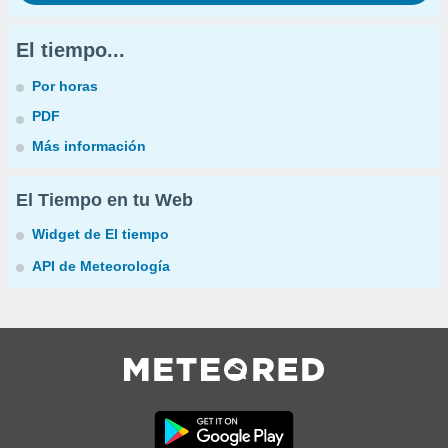
El tiempo...
Por horas
PDF
Más información
El Tiempo en tu Web
Widget de El tiempo
API de Meteorología