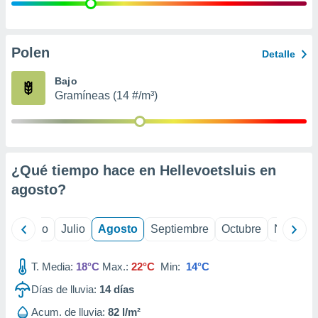
 seleccionar
o.
calización
precisa e
Polen
Detalle
ión mediante
Bajo
, publicidad
Gramíneas (14 #/m³)
dos,
 publicidad
,
ón de
¿Qué tiempo hace en Hellevoetsluis en
 desarrollo
s.
agosto
?
tros 1199
ios
yo
Junio
Julio
Agosto
Septiembre
Octubre
Noviemb
T. Media:
18°C
Max.:
22°C
Min:
14°C
Días de lluvia:
14
días
Acum. de lluvia:
82 l/m²