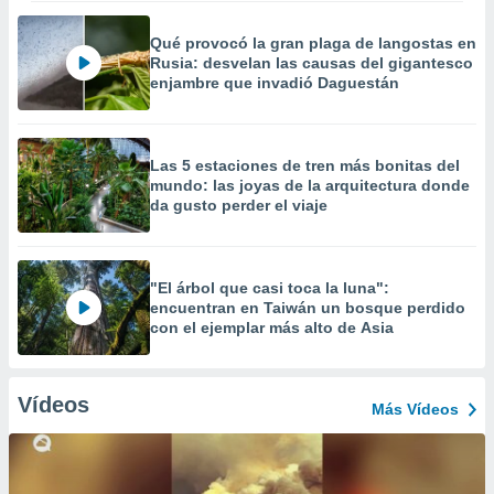
Qué provocó la gran plaga de langostas en
Rusia: desvelan las causas del gigantesco
enjambre que invadió Daguestán
Las 5 estaciones de tren más bonitas del
mundo: las joyas de la arquitectura donde
da gusto perder el viaje
"El árbol que casi toca la luna":
encuentran en Taiwán un bosque perdido
con el ejemplar más alto de Asia
Vídeos
Más Vídeos