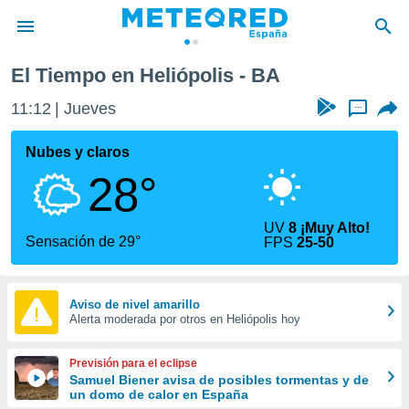
El Tiempo en Heliópolis - BA
privacidad
11:12
Jueves
...
o de
tiempo.com)
borado por
Nubes y claros
es para
28°
ue la
 que se
e calidad.
UV
8 ¡Muy Alto!
eder a este
Sensación de 29°
FPS
25-50
ediante las
opciones:
ookies y
Aviso de nivel amarillo
Alerta moderada por otros en Heliópolis hoy
e forma
d digital
Previsión para el eclipse
ada, basada
Samuel Biener avisa de posibles tormentas y de
un domo de calor en España
mación