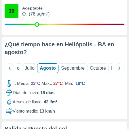
 seleccionar
o.
Aceptable
30
O₃ (76 µg/m³)
calización
precisa e
ión mediante
, publicidad
¿Qué tiempo hace en Heliópolis - BA en
dos,
agosto
?
 publicidad
,
ón de
yo
Junio
Julio
Agosto
Septiembre
Octubre
Noviemb
 desarrollo
s.
T. Media:
23°C
Max.:
27°C
Min:
19°C
tros 1199
ios
Días de lluvia:
16
días
Acum. de lluvia:
42 l/m²
Viento medio:
13 km/h
Salida y Puesta del sol