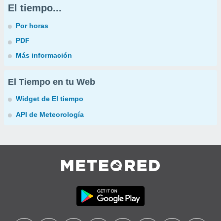
El tiempo...
Por horas
PDF
Más información
El Tiempo en tu Web
Widget de El tiempo
API de Meteorología