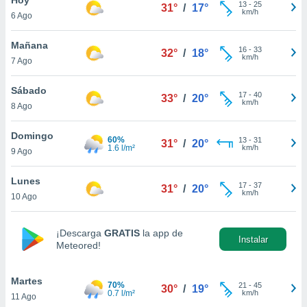
13
-
25
31°
/
17°
km/h
6 Ago
do en
 mismo.
sultar más
Mañana
16
-
33
32°
/
18°
 en nuestra
km/h
7 Ago
 Cookies
y
ualquier
Sábado
17
-
40
33°
/
20°
km/h
8 Ago
ento
 botón
ación de
Domingo
60%
13
-
31
31°
/
20°
kies
1.6 l/m²
km/h
9 Ago
 disponible
e nuestra
Lunes
17
-
37
.
31°
/
20°
km/h
10 Ago
IVAMENTE,
¡Descarga
GRATIS
la app de
Instalar
Meteored!
as
 a cookies
Martes
 no aceptar
70%
21
-
45
30°
/
19°
0.7 l/m²
km/h
11 Ago
ón de