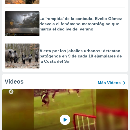
La 'rompida' de la canícula: Evelio Gómez
desvela el fenómeno meteorológico que
marca el declive del verano
Alerta por los jabalíes urbanos: detectan
patógenos en 9 de cada 10 ejemplares de
la Costa del Sol
Vídeos
Más Vídeos