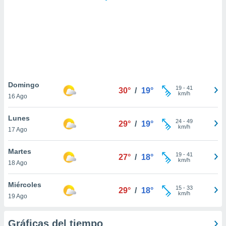
 botón
.
nto,
cios
kies,
ores únicos
Domingo
19
-
41
as similares
30°
/
19°
km/h
16 Ago
nar,
rocesar
Lunes
onales como
24
-
49
29°
/
19°
km/h
 este sitio
17 Ago
recciones IP
ficadores de
Martes
19
-
41
27°
/
18°
 posible
km/h
18 Ago
s
 traten tus
Miércoles
nales en
15
-
33
29°
/
18°
km/h
 interés
19 Ago
go a lo que
nerte. Para
Gráficas del tiempo
retirar su