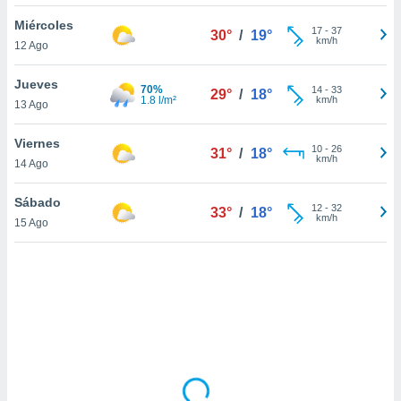
uedes
uestro sitio
Miércoles
17
-
37
30°
/
19°
.com. En
km/h
12 Ago
te
 de que
Jueves
70%
talarán
14
-
33
29°
/
18°
1.8 l/m²
km/h
13 Ago
e sean
para
a
Viernes
10
-
26
31°
/
18°
por el sitio
km/h
14 Ago
o se
cookies para
Sábado
12
-
32
33°
/
18°
km/h
15 Ago
nto ni para
licidad o
ado, aunque
sualizar
general no
ada. Puedes
 instalación
y acceder a
io web a
ste abono